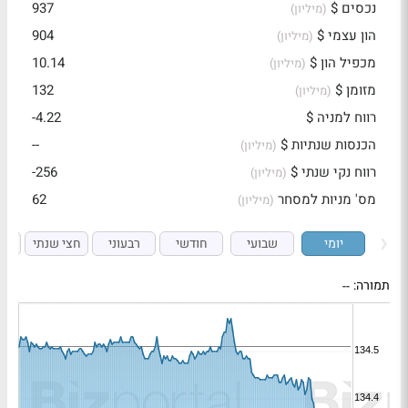
נכסים $
937
(מיליון)
הון עצמי $
904
(מיליון)
מכפיל הון $
10.14
(מיליון)
מזומן $
132
(מיליון)
רווח למניה $
-4.22
הכנסות שנתיות $
--
(מיליון)
רווח נקי שנתי $
-256
(מיליון)
מס' מניות למסחר
62
(מיליון)
יומי
שבועי
חודשי
רבעוני
חצי שנתי
ש
תמורה:
--