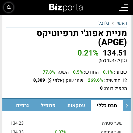
ראשי
גלובל
מניית אפוג'י תרפיוטיקס
(APGE)
0.21%
134.51
נכון ל:
15:47 (NY)
שבועי:
החודש:
השנה:
77.8%
0.5%
0.1%
12 חודשים:
שווי שוק (אלפי $):
8,309
269.6%
מכפיל רווח:
0
מבט כללי
עסקאות
פרופיל
גרפים
שער סגירה
134.23
שער פתיחה
0.07%
134.33