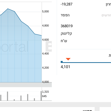
רון
-19,287
הפסד
1 חודשים
368019
קלינטק
ש"ח
4,101