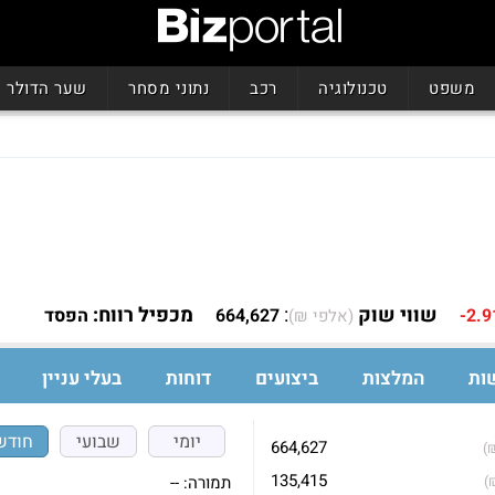
משפט
טכנולוגיה
רכב
נתוני מסחר
שער הדולר
שווי שוק
:
מכפיל רווח:
-2.
664,627
הפסד
(אלפי ₪)
ות
המלצות
ביצועים
דוחות
בעלי עניין
יומי
שבועי
חודש
664,627
)
135,415
תמורה:
--
)