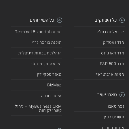
כל השווקים
כל השירותים
ישראליות בחו"ל
תוכנת Terminal Bizportal
מדד נאסד"ק
תוכנת בורסה גרף
מדד דאו ג'ונס
הנהלת חשבונות דיגיטלית
מדד 500 S&P
מידע עסקי פיננסי
מניות ארביטראז'
מאגר פסקי דין
BizMap
טאבו ישיר
איתור חברה
נסח טאבו
MyBusiness CRM – ניהול
קשרי לקוחות
תשריט בניין
איתור כתובת