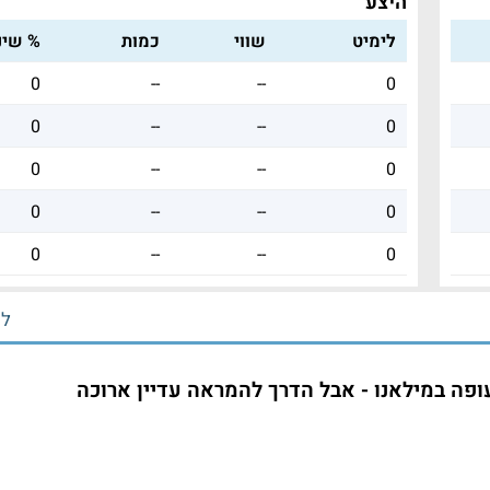
היצע
לימיט
שווי
כמות
% שינו
0
--
--
0
0
--
--
0
0
--
--
0
0
--
--
0
0
--
--
0
לכ
פה במילאנו - אבל הדרך להמראה עדיין ארוכה