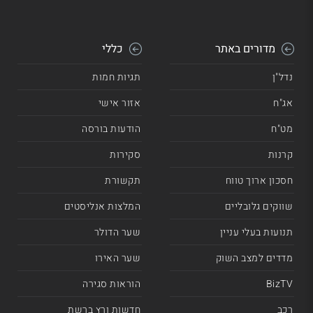
מדורים באתר
כללי
נדל"ן
תגיות חמות
אג"ח
אזור אישי
מט"ח
הודעות בורסה
קרנות
סקירות
חסכון ארוך טווח
תקשורת
שווקים גלובליים
המלצות אנליסטים
תנועות בעלי עניין
שער הדולר
מדדים למצב השוק
שער האירו
BizTV
הוראות סגירה
רכב
חדשות ורץ ברשת