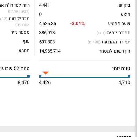
ביקוש
4,441
רווח לפי דו"ח אח
(רבעון אחרון)
היצע
0
מכפיל רווח
(2
שער ממוצע
-3.01%
4,525.36
אחרונים)
מספר נייר
תמורה יומית
386,918
(ב ₪)
ענף
תמורה ממוצעת
597,803
(90 יום)
מטבע
הון רשום למסחר
14,965,714
טווח יומי
טווח 52 שבועות
8,470
4,426
4,710