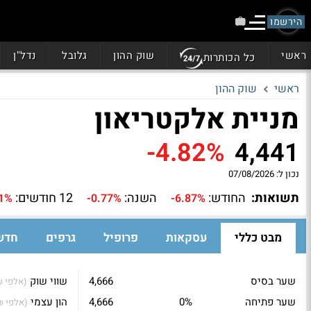
הירשמו
ראשי
שוק ההון
גלובל
נדל"ן
כל הכותרות
ראשי
שוק ההון
מניית אלקטריאון
-4.82%
4,441
נכון ל:
07/08/2026
תשואות:
החודש:
השנה:
12 חודשים:
91%
-0.77%
-6.87%
מבט כללי
עסקאות
פרופיל
גרפים
חדש
שער בסיס
4,666
שווי שוק
(אלפי ₪
שער פתיחה
0%
4,666
הון עצמי
(אלפי ₪