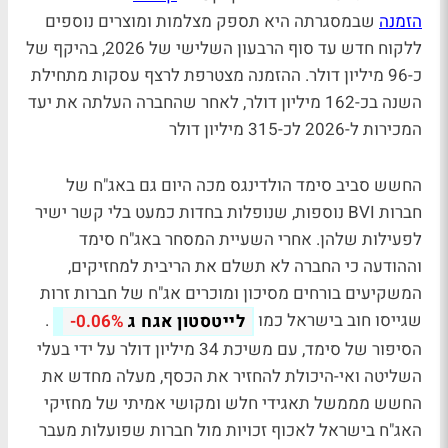
הזמנה
שבמסגרתה היא תספק מצלמות ומוצרים נוספים
ללקוח חדש עד סוף הרבעון השלישי של 2026, בהיקף של
כ-96 מיליון דולר. ההזמנה מצטרפת לרצף עסקות מתחילת
השנה בכ-162 מיליון דולר, לאחר שהחברה העלתה את יעד
המכירות ל-2026 לכ-315 מיליון דולר
החשש סביב סימד הולדינגס מכה היום גם באג"ח של
חברות BVI נוספות, שנופלות בחדות כמעט בלי קשר ישיר
לפעילות שלהן. אחרי השעיית המסחר באג"ח סימד
וההודעה כי החברה לא תשלם את הריבית למחזיקים,
המשקיעים בורחים מסיכון ומוכרים אג"ח של חברות זרות
שגייסו חוב בישראל כמו
.
לייטסטון אגח ג
-0.06%
הסיפור של סימד, עם משיכת 34 מיליון דולר על ידי בעלי
השליטה ואי-היכולת להחזיר את הכסף, מעלה מחדש את
החשש מממשל תאגידי חלש ומקושי אמיתי של מחזיקי
האג"ח בישראל לאכוף זכויות מול חברות שפועלות מעבר