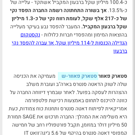
כ-100.4 מיליון שקל ברבעון המקביל אשתקד - עלייה של
כ-13.5%.
אך בשורה התחתונה רשמה החברה הפסד נקי
של כ-217 אלף שקל, לעומת רווח נקי של כ-1.3 מיליון
שקל ברבעון המקביל.
המעבר להפסד נבע בעיקר מעלייה
בהוצאות המימון ומהפסדי חברות כלולות -
נקסטקום
הגדילה הכנסות ל-114 מיליון שקל, אך עברה להפסד נקי
ברבעון
סטארק פאוור
סטארק פאוור-ש
מעמיקה את הכניסה
שלה לשוק הדאטה סנטרס בארה"ב ועוברת משלב
ההצהרות לעסקה בפועל. לאחר שבמרץ דיווחה החברה על
כוונה להיכנס לתחום באמצעות רכישת פלטפורמה
אמריקאית לפיתוח דאטה סנטרס ותחנות כוח צמודות, כעת
היא משלימה את המהלך: החברה תרכוש את SAGE תמורת
50 מיליון דולר במזומן, תקבל פורטפוליו רחב של חמישה
קמפוסי דאטה סנטרס בהיקף של 5.6 ג׳יגה־וואט IT