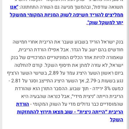
תשואה עודפת", ובהמשך מגיעה גם השורה התחתונה:
"אנו
ממליצים להוריד חשיפה לשוק המניות המקומי ממשקל
יתר למשקל שוק"
.
בנק ישראל הוריד בשבוע שעבר את הריבית אחרי חמישה
חודשים בהם ישב על הגדר. אבל אפילו הורדת הריבית,
שאמורה להיות אחד הכלים המוניטריים המרכזיים של בנק
ישראל, לא עזרה למתן את תיסוף השקל. קודם להחלטה
ביום ראשון השער היציג עמד על 2.89, בשישי השער הרציף
נגע בשעות ב-2.79, אך השער היציג התייצב וסגר על 2.81 -
כמעט 3% ירידה - תוך שבוע. ההסבר התורן הוא שהורדת
הריבית הייתה ״ניצית מידי״, אבל כנראה שהבעיה היא
שהמוסדיים כבר גדולים מדי על השוק המקומי -
הורדת
הריבית ״הייתה ניצית״ - שוב מצאו תירוץ להתחזקות
השקל