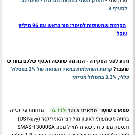
פרק שני -
הפרק השני בהונאה הגדולה - שימו לב
לסעיף 3
הקרנות שחשופות לסימד: מור בראש עם 96 מיליון
שקל
ורגע לפני הסקירה - הנה מה שעשה הכסף שלכם בחודש
שעבר?
קרנות השתלמות במאי: תשואה של 2% במסלול
כללי, 3.3% במסלול מנייתי
סמארט שׁוּטֶר
מדווחת על זכייה
סמארט שוטר
6.11%
בחוזה משמעותי ראשון מול הצי האמריקאי (US Navy)
ותספק מערכות נישאות לחייל מסוג SMASH 3000SA