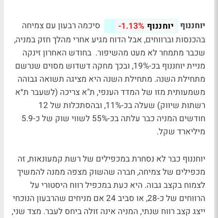
יוחננוף
סיכמה רבעון עם צמיחה
יוחננוף
-1.13%
בהכנסות וברווחים, אבל הדוח מגיע אחרי מהלך חזק במניה,
שכבר מתמחר לא מעט מהשיפור. בחודש האחרון זינקה
מניית יוחננוף בכ-19%, ובכך מחקה דשדוש מסוים שנרשם
מתחילת השנה. מתחילת השנה היא מציגה תשואה גבוהה
משמעותית מזו של המדד הענפי, ת"א צריכה (לשעבר ת״א
רשתות שיווק) שעלה בכ-11%, ובהסתכלות של 12
חודשים המניה כבר עלתה בכ-55% לשווי שוק של כ-5.9
מיליארד שקל.
יוחננוף כבר לא נסחרת במכפילים של רשת קמעונאות, זה
מכפילים של צמיחה, חברה שהשוק מצפה ממנה להמשיך
לצמוח בקצב גבוה. היא כעת במכפיל רווח היסטורי על
הרווחים של כ-28, או סביב 24 אם מניחים שהרבעון הנוכחי
ייצג קצב רווח שנתי, המניה אינה זולה ביחס לעבר. מצד שני,