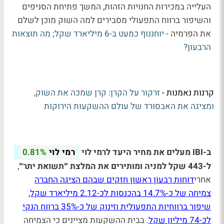
העלייה במכירות החנויות הזהות, המשך פתיחת הסניפים
והשיפור ברווח התפעולי מסבירים למה השוק מוכן לשלם
את הפרמיה -
יוחננוף כמעט ב-6 מיליארד שקל; מה תוצאות
הרבעון?
קרנות נאמנות -
זרקור על הקרן: קרן שמכה את השוק,
ומציגה את האבסורד של עולם ההשקעות הירוקות
ב-IBI מעלים את מחיר היעד לרמי לוי
רמי לוי
0.81%
ל-443 שקל למניה ומותירים את המלצת ״תשואת יתר״
,
אחרי
דוחות רבעון ראשון חזקים שבהם הציגה החברה
צמיחה של כ-14.7% בהכנסות לכ-2.12 מיליארד שקל,
שיפור ברווחיות התפעולית וזינוק של כ-35% ברווח הנקי
לכ-74 מיליון שקל
. בבית ההשקעות מציינים כי הצמיחה