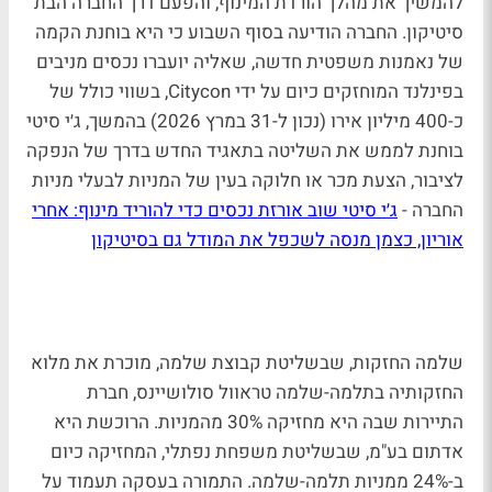
להמשיך את מהלך הורדת המינוף, והפעם דרך החברה הבת
סיטיקון. החברה הודיעה בסוף השבוע כי היא בוחנת הקמה
של נאמנות משפטית חדשה, שאליה יועברו נכסים מניבים
בפינלנד המוחזקים כיום על ידי Citycon, בשווי כולל של
כ-400 מיליון אירו (נכון ל-31 במרץ 2026) בהמשך, ג׳י סיטי
בוחנת לממש את השליטה בתאגיד החדש בדרך של הנפקה
לציבור, הצעת מכר או חלוקה בעין של המניות לבעלי מניות
החברה -
ג׳י סיטי שוב אורזת נכסים כדי להוריד מינוף: אחרי
אוריון, כצמן מנסה לשכפל את המודל גם בסיטיקון
שלמה החזקות, שבשליטת קבוצת שלמה, מוכרת את מלוא
החזקותיה בתלמה-שלמה טראוול סולושיינס, חברת
התיירות שבה היא מחזיקה 30% מהמניות. הרוכשת היא
אדתום בע"מ, שבשליטת משפחת נפתלי, המחזיקה כיום
ב-24% ממניות תלמה-שלמה. התמורה בעסקה תעמוד על