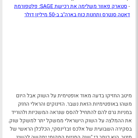
-
סטארק פאוור משלימה את רכישת SAGE: פלטפורמת
דאטה סנטרס ותחנות כוח בארה"ב ב-50 מיליון דולר
מיטב החזיקו בדעה מאוד אופטימית על השוק אבל היום
משהו באופטימיות הזאת נשבר. הזינוקים והראלי החזק
במניות גרם להם להתחיל להסס שנראה המשכיות ולהוריד
את ההמלצה על השוק הישראלי
ממשקל יתר למשקל שוק.
בסקירה השבועית של אלכס זבז'ינסקי, הכלכלן הראשי של
מיטב, הוא כותב כי "שוק המניות המקומי יתקשה להשיג