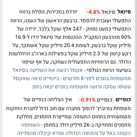
סינאל
יורדת במכירות, נופלת ברווח
סינאל
-4.8%
התפעולי ועוברת להפסד. ברבעון הראשון של השנה, הרווח
התפעולי כמעט נמחק - 247 אלף שקל בלבד, ירידה של
90% מהרבעון המקביל. ההכנסות של סינאל ירדו ל-16.9
מיליון שקל ברבעון, לעומת 20.4 מיליון שקל אשתקד, על
רקע קיטון של 2.3 מיליון שקל בפעילות בארה"ב והיחלשות
הדולר. גם הרווחיות התפעולית נשחקה, על אף שיפור
בשיעור הרווח הגולמי -
אקסל רכשה את השליטה בסינאל
ממשפחת בוגנים לפני 8 חודשים - בינתיים נראה שאקסל
עשתה עסקה גרועה ומשפחת בוגנים יצאה בזמן
כנפיים
איך הצליחה כנפיים של
כנפיים
-0.91%
משפחת בורוביץ' להפוך מחברה עם חוב גדול לחברת החזקות
משמעותית בתחום התעופה שמייצרת מזומנים, מחלקת
מזומנים ומחזיקה ב-26 מיליון דולר במזומן -
השותפה
הקטנה באל על והמתנה הגדולה שהיא קיבלה מהמדינה