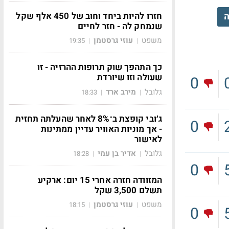
חזרו להיות ביחד וחוב של 450 אלף שקל
ה
שנמחק לה - חזר לחיים
משפט
עוזי גרסטמן
19:35
|
|
כך התהפך שוק תרופות ההרזיה - זו
שעולה וזו שיורדת
0
גלובל
מירב ארד
18:33
|
|
ג׳ובי קופצת ב־8% לאחר שהעלתה תחזית
0
- אך מוניות האוויר עדיין ממתינות
לאישור
גלובל
אדיר בן עמי
18:28
|
|
0
המזוודה חזרה אחרי 15 יום: ארקיע
תשלם 3,500 שקל
משפט
עוזי גרסטמן
18:15
|
|
0