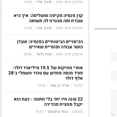
חיסכון ארוך טווח
מירב ארד
16:33
|
|
קרן פנסיה מקיפה ומשלימה: איך היא
עובדת ומה מבטיח לה תשואה
חיסכון ארוך טווח
מירב ארד
11:49
|
|
הכיסויים הביטוחיים בפנסיה: אובדן
כושר עבודה ופנסיית שאירים
חיסכון ארוך טווח
ענת גלעד
20:03
|
|
אחרי מחיקות של 19.5 מיליארד דולר:
פורד מנסה מחדש עם טנדר חשמלי ב־28
אלף דולר
גלובל
אדיר בן עמי
19:53
|
|
22 שנה חיו יחד בלי חתונה - כעת הוא
יקבל מחצית מהדירה
משפט
עוזי גרסטמן
19:37
|
|