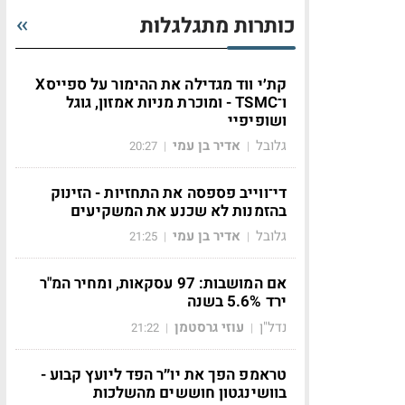
כותרות מתגלגלות
קת׳י ווד מגדילה את ההימור על ספייסX
ו־TSMC - ומוכרת מניות אמזון, גוגל
ושופיפיי
גלובל
אדיר בן עמי
20:27
|
|
די־ווייב פספסה את התחזיות - הזינוק
בהזמנות לא שכנע את המשקיעים
גלובל
אדיר בן עמי
21:25
|
|
אם המושבות: 97 עסקאות, ומחיר המ"ר
ירד 5.6% בשנה
נדל"ן
עוזי גרסטמן
21:22
|
|
טראמפ הפך את יו״ר הפד ליועץ קבוע -
בוושינגטון חוששים מהשלכות