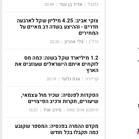
גלובל
אדיר בן עמי
20:49
|
|
צוקי אביב: 4.25 מיליון שקל לארבעה
חדרים - וההיצע בשדה דב מאיים על
המחירים
נדל"ן
צלי אהרון
20:20
|
|
1.2 מיליארד שקל בשנה: כמה מס
לוקחים איתם הישראלים שעוזבים את
הארץ
קריירה
ענת גלעד
20:19
|
|
הפקדות לפנסיה: שכיר מול עצמאי,
שיעורים, תקרות ורכיב הפיצויים
חיסכון ארוך טווח
מירב ארד
16:51
|
|
מקדם ההמרה בפנסיה: המספר שקובע
כמה תקבלו בכל חודש