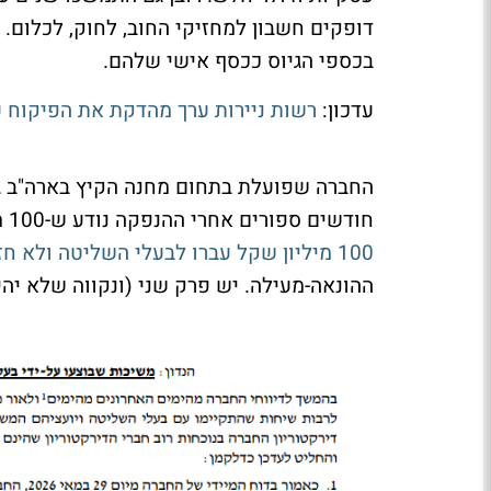
דופקים חשבון למחזיקי החוב, לחוק, לכלום
בכספי הגיוס ככסף אישי שלהם.
עדכון:
רשות ניירות ערך מהדקת את הפיקוח 
חודשים ספורים אחרי ההנפקה נודע ש-100 מיליון שקל עברו לבעל השליטה (הפרק הראשון בהונאה -
100 מיליון שקל עברו לבעלי השליטה ולא חזרו: קוראים לזה הונאה
ההונאה-מעילה. יש פרק שני (ונקווה שלא יהיו פרק