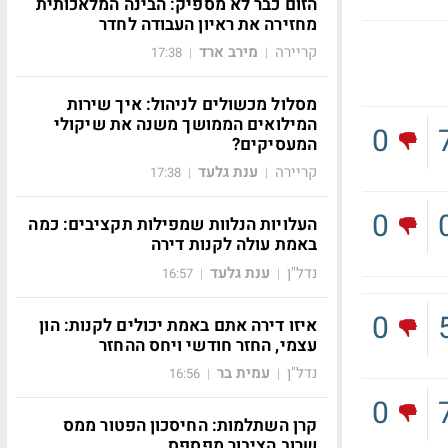
הזום כבר לא מספיק: הבינה המלאכותית
מחזירה את ראיון העבודה לחדר
קריירה
מירב ארד
17:38
|
|
מסלול מכשולים לניהול: איך שירות
המילואים הממושך משנה את שיקולי
0
המעסיקים?
קריירה
ענת גלעד
17:38
|
|
0
העלויות הנלוות שמפילות תקציבים: כמה
באמת עולה לקנות דירה
נדל"ן
ענת גלעד
16:57
|
|
0
איזו דירה אתם באמת יכולים לקנות: הון
עצמי, החזר חודשי ויחס ההחזר
נדל"ן
עמית בר
16:56
|
|
0
קרן השתלמות: החיסכון הפטור ממס
שרוב הציבור מפספס