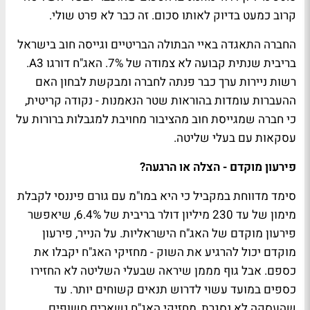
קרוב כמעט בדיוק לאותו סכום. זה כבר לא פרט שולי.
החברה התאגדה באיי הבתולה הבריטיים וגייסה חוב בישראל
בריבית שנתית קבועה לא צמודה של 7%. האג"ח דורגו A3.
רשות ניירות ערך כבר פנתה לחברה ומבקשת לבחון האם
ההעברות עומדות בהוראות שטר הנאמנות - נקודה קריטית,
כי חברה שמגייסת חוב מהציבור מחויבת למגבלות ברורות על
עסקאות עם בעלי שליטה.
פירעון מוקדם - הצלה או הרגעה?
סימד מדווחת במקביל כי היא במו"מ עם גורם פיננסי לקבלת
מימון של עד 230 מיליון דולר בריבית של 6.4%, שיאפשר
פירעון מוקדם של האג"ח הישראליות. על הנייר, פירעון
מוקדם יכול להרגיע את השוק - מחזיקי האג"ח יקבלו את
כספם. אבל גוף מממן שיראה שבעלי השליטה לא החזירו
כספים במועד עשוי לדרוש תנאים קשוחים יותר. עד
שהעסקה לא נסגרת, מחזיקי האג"ח נשארים חשופים.