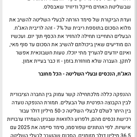
שבשליטת האחים מייקל ודיוויד שאבסלס.
ועדת הביקורת של סימד הורתה לבעלי השליטה להשיב את
מלוא הסכום בתוספת ריבית של 7% - זהה לריבית האג"ח.
הבעלים התחייבו תחילה להחזיר את הכסף תוך יום. ועכשיו
הם מודיעים שאין ביכולתם להשיב את הסכום עד סוף מאי,
ואינם יודעים להעריך מתי יוכלו. טעות חשבונאית אפשר
לתקן. העברה שלא מוחזרת בזמן - זו כבר בעיית אמון.
האג"ח, הנכסים ובעלי השליטה - הכל מחובר
ההנפקה כללה מלכתחילה קשר עמוק בין החברה הציבורית
לבין הקבוצה הפרטית של הבעלים. תמורת ההנפקה נועדה
בין היתר לשלם לבעלי השליטה כ-50 מיליון דולר עבור
רכישת נכסים מהם, ולפרוע הלוואות שבגינן העמידו ערבויות
אישיות. לפי הנתונים שפורסמו, סימד סיימה את 2025 עם
36.5 מיליון דולר מזומנים. הסכום שהועבר לבעלי השליטה