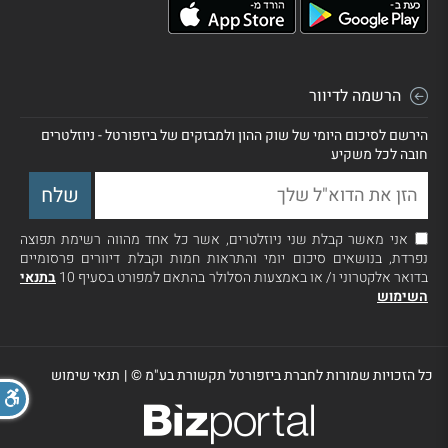
הרשמה לדיוור
הירשם לסיכום היומי של שוק ההון ולמבזקים של ביזפורטל - ניוזלטרים
חובה לכל משקיע
אני מאשר קבלת שני ניוזלטרים, אשר כל אחד מהווה רשימת תפוצה
נפרדת, בנושאים סיכום יומי והתראות חמות וקבלת דיוורים פרסומיים
בדואר אלקטרוני ו/ או באמצעות הסלולר בהתאם למפורט בסעיף 10
בתנאי
השימוש
כל הזכויות שמורות לחברת ביזפורטל תקשורת בע"מ ©
|
תנאי שימוש