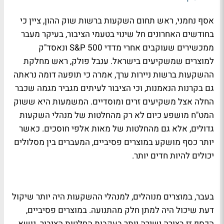
אסף נחמני, ראש תחום השקעות ברשות שוק ההון, ציין כי
בחודשים האחרונים חל שינוי בטעמי הציבור, בעיקר מעבר
ממכשירים שעוקבים אחרי מדדי S&P 500 ונאסד"ק
למוצרים שמשקיעים בישראל. ענבל פולק, ראש מחלקת
ההשקעות ברשות ניירות ערך, אמרה כי תופעה דומה נראתה
גם בקרנות הנאמנות, וכי הציבור לעיתים מגביר מגמה שכבר
החלה אצל משקיעים זרים ומוסדיים. המשמעות היא ששוק
המט"ח מושפע כיום לא רק מהחלטות של מנהלי השקעות
גדולים, אלא גם מהחלטות של מאות אלפי חוסכים. כאשר
יותר כסף מושקע במוצרים פסיביים, המעברים בין מסלולים
יכולים להיות חדים יותר.
בעבר, במוצרים מנוהלים, למנהלי ההשקעות היה יותר שיקול
דעת שיכול היה למתן חלק מהתנועה. במוצרים פסיביים,
הכסף זז בצורה ישירה יותר בעקבות החלטות הציבור. נושא