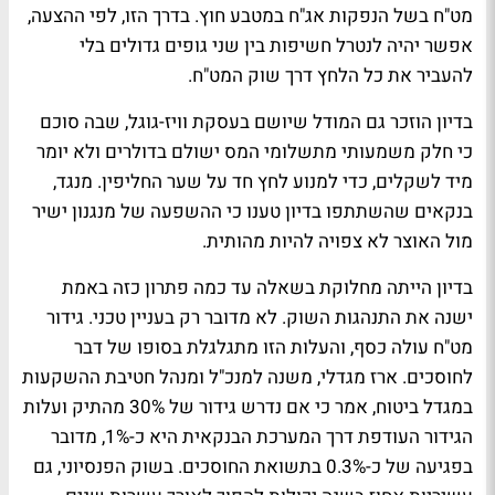
מט"ח בשל הנפקות אג"ח במטבע חוץ. בדרך הזו, לפי ההצעה,
אפשר יהיה לנטרל חשיפות בין שני גופים גדולים בלי
להעביר את כל הלחץ דרך שוק המט"ח.
בדיון הוזכר גם המודל שיושם בעסקת וויז-גוגל, שבה סוכם
כי חלק משמעותי מתשלומי המס ישולם בדולרים ולא יומר
מיד לשקלים, כדי למנוע לחץ חד על שער החליפין. מנגד,
בנקאים שהשתתפו בדיון טענו כי ההשפעה של מנגנון ישיר
מול האוצר לא צפויה להיות מהותית.
בדיון הייתה מחלוקת בשאלה עד כמה פתרון כזה באמת
ישנה את התנהגות השוק. לא מדובר רק בעניין טכני. גידור
מט"ח עולה כסף, והעלות הזו מתגלגלת בסופו של דבר
לחוסכים. ארז מגדלי, משנה למנכ"ל ומנהל חטיבת ההשקעות
במגדל ביטוח, אמר כי אם נדרש גידור של 30% מהתיק ועלות
הגידור העודפת דרך המערכת הבנקאית היא כ-1%, מדובר
בפגיעה של כ-0.3% בתשואת החוסכים. בשוק הפנסיוני, גם