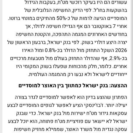
עשורים הם היו בעיקר רוכשי מט"ח, בעקבות הגידול
בהשקעות בחו"ל. לפי הדיון, החשיפה הגלובלית של
המוסדיים הגיעה לרמות של כ-50% מהתיקים במונחי ברוטו.
אחרי 7 באוקטובר הם אף הגדילו חשיפה לדולר, אך
בחודשים האחרונים המגמה התהפכה, והקטנת החשיפה
יצרה היצע דולרי בשוק. לפי בנק ישראל, ברבעון הראשון של
2026 השקל התחזק מול הדולר בכ-0.8% ומול האירו
בכ-2.9%, אף שהדולר התחזק בעולם מול מטבעות מרכזיים
אחרים. כלומר, חלק מהכוחות שפעלו בשוק המקומי היו
ייחודיים לישראל ולא נבעו רק מהמגמה העולמית.
ההצעה: בנק ישראל כמתווך בין האוצר למוסדיים
הפתרון שהוצע בדיון הוא לאפשר למוסדיים לגדר בצורה
יעילה יותר. ז'בז'ינסקי הציע לאפשר לגופים המוסדיים לבצע
עסקאות גידור מט"ח ישירות מול בנק ישראל. כדי שבנק
ישראל לא יישאר עם פוזיציית מט"ח פתוחה, הוא יוכל לבצע
עסקה נגדית מול משרד האוצר, שממילא מחזיק חשיפות