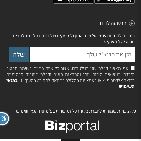
הרשמה לדיוור
הירשם לסיכום היומי של שוק ההון ולמבזקים של ביזפורטל - ניוזלטרים
חובה לכל משקיע
אני מאשר קבלת שני ניוזלטרים, אשר כל אחד מהווה רשימת תפוצה
נפרדת, בנושאים סיכום יומי והתראות חמות וקבלת דיוורים פרסומיים
בדואר אלקטרוני ו/ או באמצעות הסלולר בהתאם למפורט בסעיף 10
בתנאי
השימוש
כל הזכויות שמורות לחברת ביזפורטל תקשורת בע"מ ©
|
תנאי שימוש