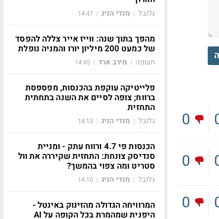
גלובל
מנדי הניג
14:47
|
|
מהפך בתוך שנה: ווייז אייר צללה להפסד
של כמעט 200 מיליון יורו והמניה נופלת
ה
תעופה
מירב ארד
14:45
|
|
פלייטיקה עוקפת בהכנסות, מפספסת
ברווח; צופה לסיים את השנה בתחתית
התחזית
0
גלובל
מנדי הניג
14:13
|
|
הכנסות פי 4.7 ורווח עתק - ומניית
סנדיסק צונחת: התחזית שקיררה את וול
0
סטריט ומה צפוי בהמשך?
גלובל
מנדי הניג
14:10
|
|
0
המרוויחה הגדולה מהזינוק באינטל -
היפנית שמהמרת בכל הקופה על AI