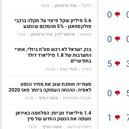
גלובל
עוזי גרסטמן
14:05
|
|
0
5.6 מיליון שקל פיצוי על תקלה ברכבי
פולקסוואגן - 5% מהסכום שנתבע
משפט
איתמר לוין, עוזי גרסטמן
14:03
|
|
0
בנק ישראל לא רכש מט"ח ביולי, אחרי
התערבות של 1.8 מיליארד דולר
בחודשיים
5
בארץ
מנדי הניג
13:54
|
|
סעודיה חותכת שוב את מחיר הנפט
לאסיה: ההנחה העמוקה ביותר מאז 2020
0
אנרגיה ותשתיות
משה כסיף
13:53
|
|
1.4 מיליארד חביות: המלחמה באיראן
1
חשפה את הנשק החדש של סין
ניתוחים ודעות
משה כסיף
13:51
|
|