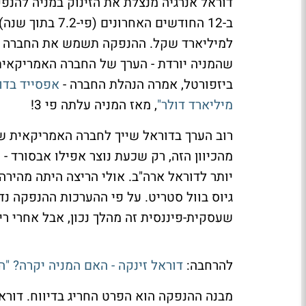
דוראל אנרגיה מנצלת את הזינוק במניה להנפק
ב-12 החודשים הא
למיליארד שקל. ההנפקה תשמש את החברה ל
ביזפורטל, אמרה הנהלת החברה -
מיליארד דולר"
, מאז המניה עלתה פי 3!
רוב הערך בדוראל שייך לחברה האמריקאית ש
מהכיוון הזה, רק שכעת נוצר אפילו אבסורד -
יותר לדוראל ארה"ב. אולי הריצה היתה מהירה 
גיוס בוול סטריט. על פי ההערכות ההנפקה נד
שעסקית-פיננסית זה מהלך נכון, אבל אחרי ריצה
להרחבה:
דוראל זינקה - האם המניה יקרה? "
מבנה ההנפקה הוא הפרט החריג בדיווח. דורא