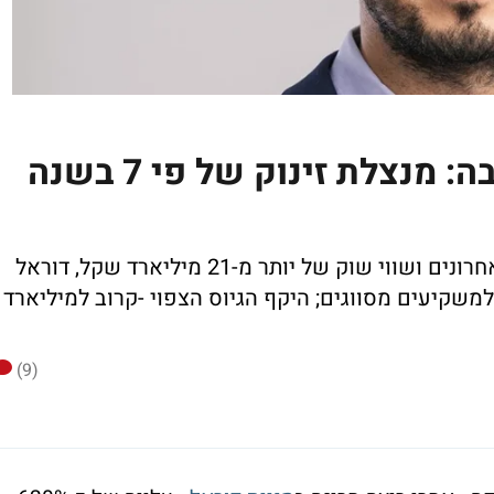
מניית דוראל נופלת - הסיבה: מנצלת זינוק של פי 7 בשנה
אחרי עלייה של כ-620% ב-12 החודשים האחרונים ושווי שוק של יותר מ-21 מיליארד שקל, דוראל
למשקיעים מסווגים; היקף הגיוס הצפוי -קרוב למיליארד
(9)