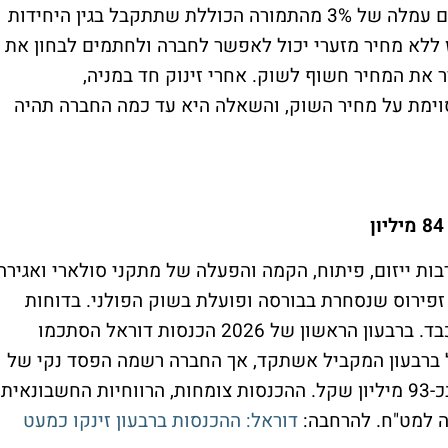
מזערי, ובמסגרת ההתחייבות המוקדמת תשולם עמלה של 3% מהתמורה הכוללת שתתקבל בגין היחידות
 ללא מחיר מזערי יכול לאפשר לחברה ולחתמים לבחון את
 את המחיר חשוף לשוק. אחרי זינוק חד במניה,
וימת על מחיר השוק, והשאלה היא עד כמה החברה תהיה
ת ייזום, פיתוח, הקמה והפעלה של מתקני סולארי ואגירה
זפירוס שנסחרת בבורסה ופועלת בשוק הפולני. בדוחות
עדיין רואים חברה שנמצאת בשלב השקעות כבד. ברבעון הראשון של 2026 הכנסות דוראל הסתכמו
קל, לעומת כ-95 מיליון שקל ברבעון המקביל אשתקד, אך החברה רשמה הפסד נקי של
כ-84 מיליון שקל, וסך ההפסד הנקי הסתכם בכ-93 מיליון שקל. ההכנסות צומחות, הרווחיות החשבונאית
ה למט"ח. להרחבה:
דוראל: ההכנסות ברבעון זינקו כמעט