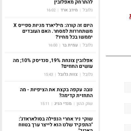
להתרחק מאפלובין
גלובל
מירב ארד
16:02
|
|
היום זה קורה: מיליארד מניות ספייס X
משתחררות למסחר. האם העובדים
יממשו בכל מחיר?
גלובל
עמית בר
16:00
|
|
אפלובין צונחת 19%, סנדיסק 10%; מה
עושים החוזים?
גלובל
צוות גלובל
15:43
|
|
נובה עקפה בקצת את הציפיות - מה
התחזית קדימה?
שוק ההון
מנדי הניג
15:11
|
|
שוקי ניר אחרי הנפילה בסולאראדג':
"התפקיד שלנו הוא לייצר ערך בטווח
הארוך"