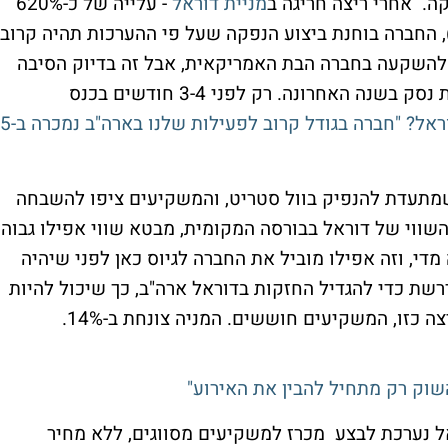
ה. אחרי ריצה חריגה ב
מניית דוראל
- עלייה של כ-620%
חרונים (פי-7.2 בתוך שנה), החברה בוחנת ביצוע הנפקה שעל פי ההערכות תהיה קרוב
השקעה בחברה הבת האמריקאית, אבל זה בדיוק הסיבה
שהמניה יורדת - הערך של החברה האמריקאית נסק בשנה האחרונה. רק לפני 3-4 חודשים בכנס
אפסייד בדוראל? "חברה בגודל קרוב לפעילות שלנו בארה"ב נמכרה ב-5
מתעדת להנפיק בוול סטריט, והמשקיעים ציפו להשבחה
 השווי של דוראל בבורסה המקומית, מבטא שווי אפילו גבוה
מדי, וזה אפילו מוביל את החברה לגיוס כאן לפני שיהיה
רשת כדי להגדיל החזקות בדוראל ארה"ב, כך שיכול להיות
 כזו, המשקיעים חוששים. המניה צונחת ב-14%.
השוק רק מתחיל להבין את האירוע"
ל נערכת לבצע מכרז למשקיעים מסווגים, ללא מחיר