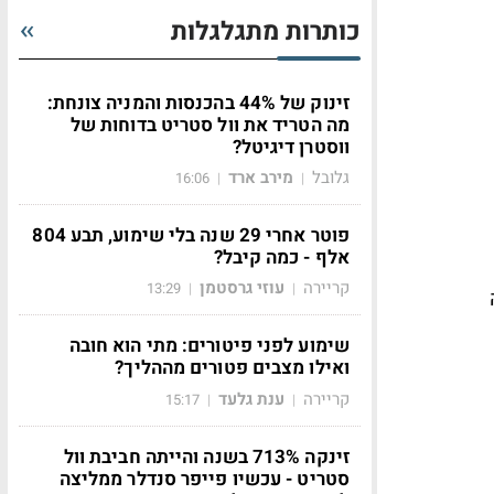
כותרות מתגלגלות
זינוק של 44% בהכנסות והמניה צונחת:
מה הטריד את וול סטריט בדוחות של
ווסטרן דיגיטל?
גלובל
מירב ארד
16:06
|
|
פוטר אחרי 29 שנה בלי שימוע, תבע 804
אלף - כמה קיבל?
קריירה
עוזי גרסטמן
13:29
|
|
שימוע לפני פיטורים: מתי הוא חובה
ואילו מצבים פטורים מההליך?
קריירה
ענת גלעד
15:17
|
|
זינקה 713% בשנה והייתה חביבת וול
סטריט - עכשיו פייפר סנדלר ממליצה