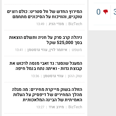
0
המירוץ החדש של וול סטריט: כולם רוצים
טוקנים, והוויכוח על הסיכונים מתחמם
BizTech
מנדי הניג
13:49
|
|
ניהלה קרב סרק על חניה ותשלם הוצאות
בסך 525,000 שקל
משפט
איתמר לוין, עוזי גרסטמן
13:41
|
|
המעגל שנסגר: גד זאבי מנסה לרכוש את
קבוצת גדות - ואיתה נתח בנמל חיפה
שוק ההון
עוזי גרסטמן
13:36
|
|
הזולה בשוק מייקרת מחירים: מה מגלה
מהלך המחירים של דיפסיק על העלות
האמיתית של הבינה המלאכותית
BizTech
מירב ארד
13:27
|
|