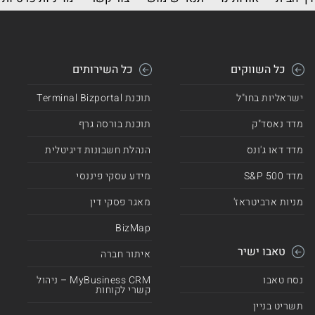
כל השווקים
כל השירותים
ישראליות בחו"ל
תוכנת Terminal Bizportal
מדד נאסד"ק
תוכנת בורסה גרף
מדד דאו ג'ונס
הנהלת חשבונות דיגיטלית
מדד 500 S&P
מידע עסקי פיננסי
מניות ארביטראז'
מאגר פסקי דין
BizMap
טאבו ישיר
איתור חברה
נסח טאבו
MyBusiness CRM – ניהול
קשרי לקוחות
תשריט בניין