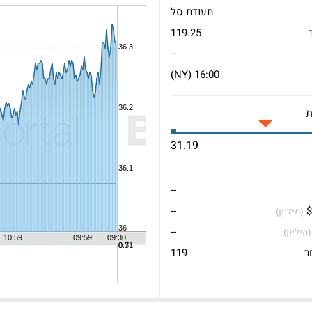
תעודת סל
119.25
--
16:00 (NY)
31.19
--
$
--
(מיליון)
--
(מיליון)
ר
119