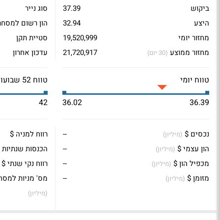
ביקוש
37.39
סוג נייר
היצע
32.94
הון רשום למסחר
מחזור יומי
19,520,999
סטיית תקן
מחזור ממוצע
21,720,917
עדכון אחרון
(30 יום)
טווח יומי
טווח 52 שבועות
42
36.02
36.39
נכסים $
--
רווח למניה $
(מיליון)
הון עצמי $
--
הכנסות שנתיות 
(מיליון)
מכפיל הון $
--
רווח נקי שנתי $
(מיליון)
מזומן $
--
מס' מניות למסח
(מיליון)
(מיליון)