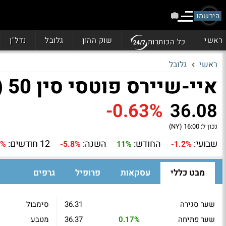
הירשמו
ראשי
שוק ההון
גלובל
נדל"ן
כל הכותרות
ראשי
גלובל
איי-שיירס פוטסי סין 50 (FXI)
-0.63%
36.08
נכון ל:
16:00 (NY)
שבועי:
החודש:
השנה:
12 חודשים:
5%
-5.8%
11%
-1.2%
מבט כללי
עסקאות
פרופיל
גרפים
שער סגירה
36.31
סימבול
שער פתיחה
0.17%
36.37
מטבע