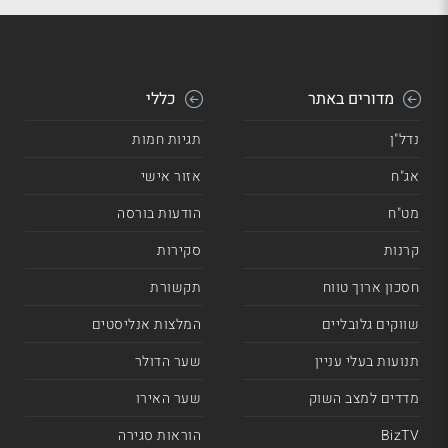
מדורים באתר
כללי
נדל"ן
תגיות חמות
אג"ח
אזור אישי
מט"ח
הודעות בורסה
קרנות
סקירות
חסכון ארוך טווח
תקשורת
שווקים גלובליים
המלצות אנליסטים
תנועות בעלי עניין
שער הדולר
מדדים למצב השוק
שער האירו
BizTV
הוראות סגירה