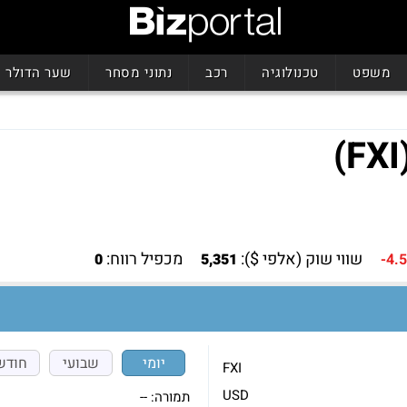
משפט
טכנולוגיה
רכב
נתוני מסחר
שער הדולר
שווי שוק (אלפי $):
מכפיל רווח:
0
5,351
-4.
יומי
שבועי
חודש
FXI
USD
תמורה:
--