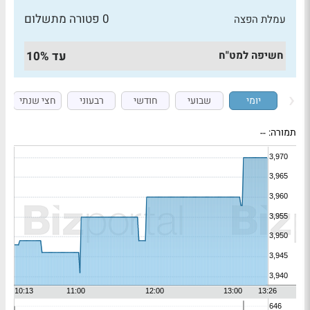
0 פטורה מתשלום
עמלת הפצה
חשיפה למט"ח
עד 10%
יומי
שבועי
חודשי
רבעוני
חצי שנתי
תמורה:
--