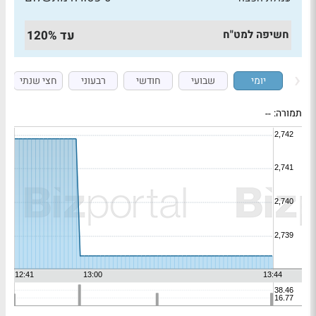
חשיפה למט"ח
עד 120%
יומי
שבועי
חודשי
רבעוני
חצי שנתי
תמורה:
--