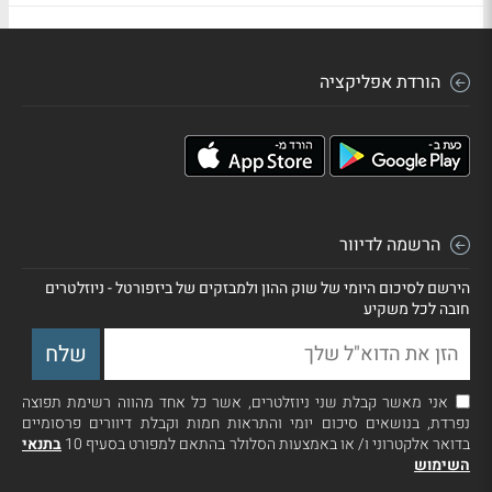
הורדת אפליקציה
הרשמה לדיוור
הירשם לסיכום היומי של שוק ההון ולמבזקים של ביזפורטל - ניוזלטרים
חובה לכל משקיע
אני מאשר קבלת שני ניוזלטרים, אשר כל אחד מהווה רשימת תפוצה
נפרדת, בנושאים סיכום יומי והתראות חמות וקבלת דיוורים פרסומיים
בדואר אלקטרוני ו/ או באמצעות הסלולר בהתאם למפורט בסעיף 10
בתנאי
השימוש