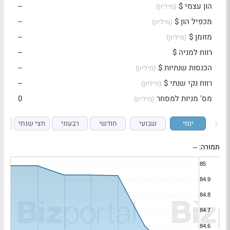
הון עצמי $
--
(מיליון)
מכפיל הון $
--
(מיליון)
מזומן $
--
(מיליון)
רווח למניה $
--
הכנסות שנתיות $
--
(מיליון)
רווח נקי שנתי $
--
(מיליון)
מס' מניות למסחר
0
(מיליון)
יומי
שבועי
חודשי
רבעוני
חצי שנתי
ש
תמורה:
--