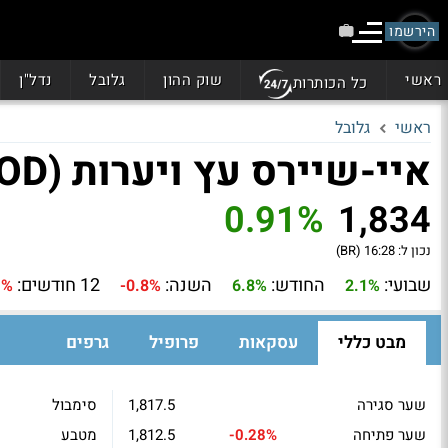
הירשמו
ראשי
שוק ההון
גלובל
נדל"ן
כל הכותרות
ראשי
גלובל
איי-שיירס עץ ויערות (WOOD)
0.91%
1,834
נכון ל:
16:28 (BR)
שבועי:
החודש:
השנה:
12 חודשים:
1%
-0.8%
6.8%
2.1%
מבט כללי
עסקאות
פרופיל
גרפים
שער סגירה
1,817.5
סימבול
שער פתיחה
-0.28%
1,812.5
מטבע