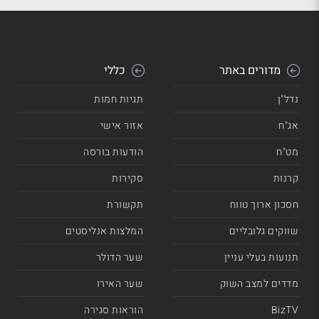
מדורים באתר
כללי
נדל"ן
תגיות חמות
אג"ח
אזור אישי
מט"ח
הודעות בורסה
קרנות
סקירות
חסכון ארוך טווח
תקשורת
שווקים גלובליים
המלצות אנליסטים
תנועות בעלי עניין
שער הדולר
מדדים למצב השוק
שער האירו
BizTV
הוראות סגירה