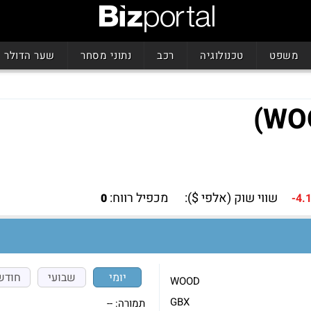
משפט
טכנולוגיה
רכב
נתוני מסחר
שער הדולר
שווי שוק (אלפי $):
מכפיל רווח:
0
-4.
יומי
שבועי
חודש
WOOD
GBX
תמורה:
--