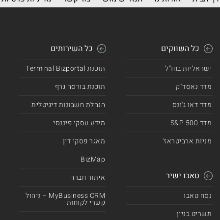
כל השווקים
כל השירותים
ישראליות בחו"ל
תוכנת Terminal Bizportal
מדד נאסד"ק
תוכנת בורסה גרף
מדד דאו ג'ונס
הנהלת חשבונות דיגיטלית
מדד 500 S&P
מידע עסקי פיננסי
מניות ארביטראז'
מאגר פסקי דין
BizMap
טאבו ישיר
איתור חברה
נסח טאבו
MyBusiness CRM – ניהול
קשרי לקוחות
תשריט בניין