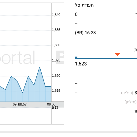
תעודת סל
0
--
16:28 (BR)
1,623
--
$
--
(מיליון)
--
(מיליון)
ר
--