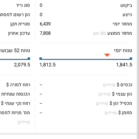
ביקוש
0
סוג נייר
היצע
0
הון רשום למסחר
מחזור יומי
6,439
סטיית תקן
מחזור ממוצע
7,808
עדכון אחרון
(30 יום)
טווח יומי
טווח 52 שבועות
2,079.5
1,812.5
1,841.5
נכסים $
--
רווח למניה $
(מיליון)
הון עצמי $
--
הכנסות שנתיות 
(מיליון)
מכפיל הון $
--
רווח נקי שנתי $
(מיליון)
מזומן $
--
מס' מניות למסח
(מיליון)
(מיליון)