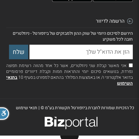
הרשמה לדיוור
הירשם לסיכום היומי של שוק ההון ולמבזקים של ביזפורטל - ניוזלטרים
חובה לכל משקיע
אני מאשר קבלת שני ניוזלטרים, אשר כל אחד מהווה רשימת תפוצה
נפרדת, בנושאים סיכום יומי והתראות חמות וקבלת דיוורים פרסומיים
בדואר אלקטרוני ו/ או באמצעות הסלולר בהתאם למפורט בסעיף 10
בתנאי
השימוש
כל הזכויות שמורות לחברת ביזפורטל תקשורת בע"מ ©
|
תנאי שימוש