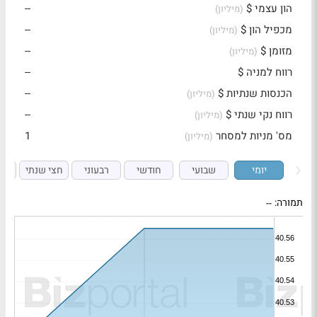
הון עצמי $
--
(מיליון)
מכפיל הון $
--
(מיליון)
מזומן $
--
(מיליון)
רווח למניה $
--
הכנסות שנתיות $
--
(מיליון)
רווח נקי שנתי $
--
(מיליון)
מס' מניות למסחר
1
(מיליון)
יומי
שבועי
חודשי
רבעוני
חצי שנתי
ש
תמורה:
--