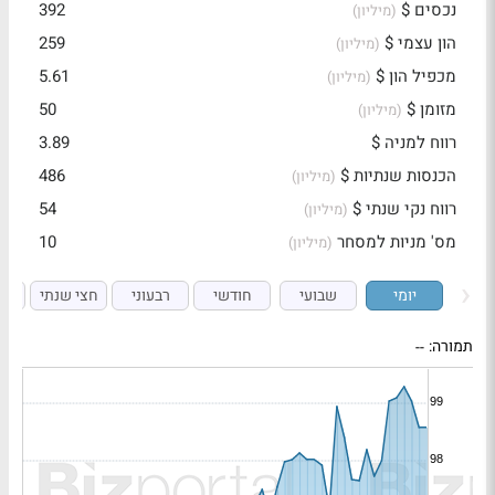
נכסים $
392
(מיליון)
הון עצמי $
259
(מיליון)
מכפיל הון $
5.61
(מיליון)
מזומן $
50
(מיליון)
רווח למניה $
3.89
הכנסות שנתיות $
486
(מיליון)
רווח נקי שנתי $
54
(מיליון)
מס' מניות למסחר
10
(מיליון)
יומי
שבועי
חודשי
רבעוני
חצי שנתי
ש
תמורה:
--