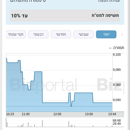
0 פטורה מתשלום
עמלת הפצה
חשיפה למט"ח
עד 10%
יומי
שבועי
חודשי
רבעוני
חצי שנתי
תמורה:
--