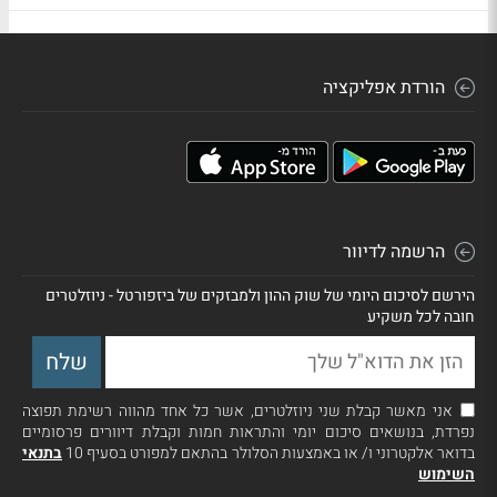
הורדת אפליקציה
הרשמה לדיוור
הירשם לסיכום היומי של שוק ההון ולמבזקים של ביזפורטל - ניוזלטרים
חובה לכל משקיע
אני מאשר קבלת שני ניוזלטרים, אשר כל אחד מהווה רשימת תפוצה
נפרדת, בנושאים סיכום יומי והתראות חמות וקבלת דיוורים פרסומיים
בדואר אלקטרוני ו/ או באמצעות הסלולר בהתאם למפורט בסעיף 10
בתנאי
השימוש