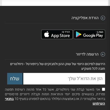
הורדת אפליקציה
הרשמה לדיוור
הירשם לסיכום היומי של שוק ההון ולמבזקים של ביזפורטל - ניוזלטרים
חובה לכל משקיע
אני מאשר קבלת שני ניוזלטרים, אשר כל אחד מהווה רשימת תפוצה
נפרדת, בנושאים סיכום יומי והתראות חמות וקבלת דיוורים פרסומיים
בדואר אלקטרוני ו/ או באמצעות הסלולר בהתאם למפורט בסעיף 10
בתנאי
השימוש