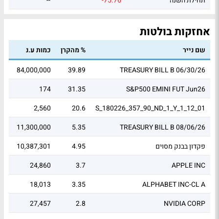
תחילת השנה
-75.76
--
אחזקות בולטות
שם נייר
% מהקרן
כמות ע.נ
שוו
28
84,000,000
39.89
TREASURY BILL B 06/30/26
0
174
31.35
S&P500 EMINI FUT Jun26
49
2,560
20.6
S_180226_357_90_ND_1_Y_1_12_01
67
11,300,000
5.35
TREASURY BILL B 08/06/26
פקדון בבנק מסוים
4.95
10,387,301
31
92
24,860
3.7
APPLE INC
83
18,013
3.35
ALPHABET INC-CL A
.6
27,457
2.8
NVIDIA CORP