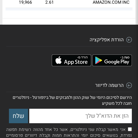
44
19,966
2.61
AMAZON.COM INC
29
23,014
1.91
INDUSTRIAL SELECT SECT SPDR
הורדת אפליקציה
הרשמה לדיוור
הירשם לסיכום היומי של שוק ההון ולמבזקים של ביזפורטל - ניוזלטרים
חובה לכל משקיע
אני מאשר קבלת שני ניוזלטרים, אשר כל אחד מהווה רשימת תפוצה
נפרדת, בנושאים סיכום יומי והתראות חמות וקבלת דיוורים פרסומיים