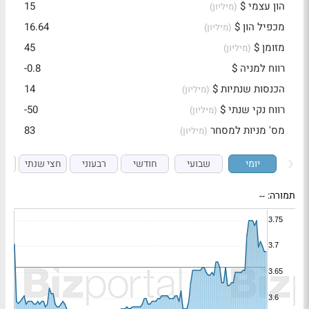
הון עצמי $
15
(מיליון)
מכפיל הון $
16.64
(מיליון)
מזומן $
45
(מיליון)
רווח למניה $
-0.8
הכנסות שנתיות $
14
(מיליון)
רווח נקי שנתי $
-50
(מיליון)
מס' מניות למסחר
83
(מיליון)
יומי
שבועי
חודשי
רבעוני
חצי שנתי
ש
תמורה:
--