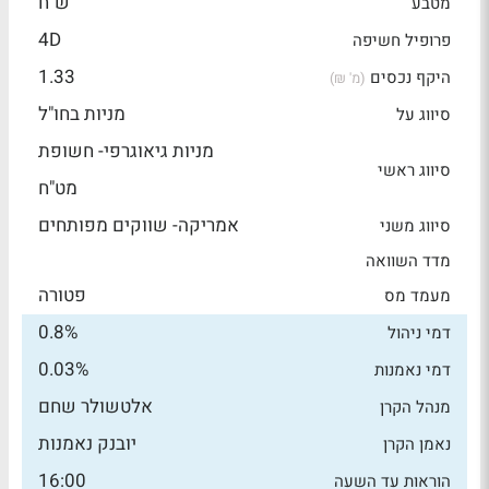
ש"ח
מטבע
4D
פרופיל חשיפה
1.33
היקף נכסים
(מ' ₪)
מניות בחו"ל
סיווג על
מניות גיאוגרפי- חשופת
סיווג ראשי
מט"ח
אמריקה- שווקים מפותחים
סיווג משני
מדד השוואה
פטורה
מעמד מס
0.8%
דמי ניהול
0.03%
דמי נאמנות
אלטשולר שחם
מנהל הקרן
יובנק נאמנות
נאמן הקרן
16:00
הוראות עד השעה