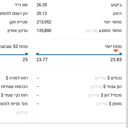
ביקוש
26.35
סוג נייר
היצע
20.12
הון רשום למסחר
מחזור יומי
213,952
סטיית תקן
מחזור ממוצע
135,800
עדכון אחרון
(30 יום)
טווח יומי
טווח 52 שבועות
25
23.77
23.83
נכסים $
--
רווח למניה $
(מיליון)
הון עצמי $
--
הכנסות שנתיות 
(מיליון)
מכפיל הון $
--
רווח נקי שנתי $
(מיליון)
מזומן $
--
מס' מניות למסח
(מיליון)
(מיליון)