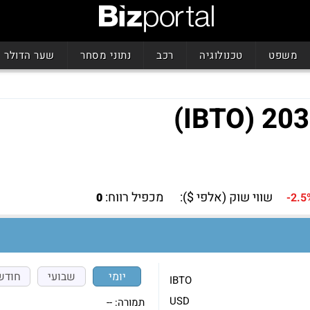
משפט
טכנולוגיה
רכב
נתוני מסחר
שער הדולר
שווי שוק (אלפי $):
מכפיל רווח:
0
-2.5
יומי
שבועי
חודש
IBTO
USD
תמורה:
--