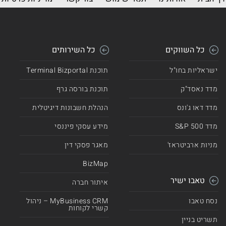
כל השווקים
כל השירותים
ישראליות בחו"ל
תוכנת Terminal Bizportal
מדד נאסד"ק
תוכנת בורסה גרף
מדד דאו ג'ונס
הנהלת חשבונות דיגיטלית
מדד 500 S&P
מידע עסקי פיננסי
מניות ארביטראז'
מאגר פסקי דין
BizMap
טאבו ישיר
איתור חברה
נסח טאבו
MyBusiness CRM – ניהול
קשרי לקוחות
תשריט בניין