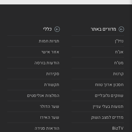
מדורים באתר
כללי
נדל"ן
תגיות חמות
אג"ח
אזור אישי
מט"ח
הודעות בורסה
קרנות
סקירות
חסכון ארוך טווח
תקשורת
שווקים גלובליים
המלצות אנליסטים
תנועות בעלי עניין
שער הדולר
מדדים למצב השוק
שער האירו
BizTV
הוראות סגירה