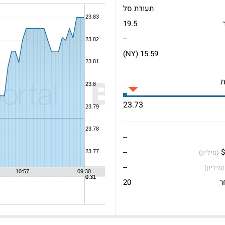
תעודת סל
19.5
--
15:59 (NY)
23.73
--
$
--
(מיליון)
--
(מיליון)
ר
20