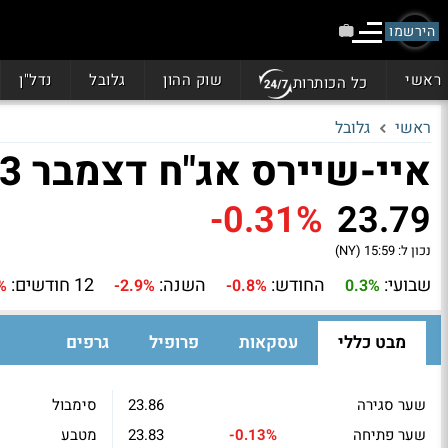
הירשמו
ראשי
שוק ההון
גלובל
נדל"ן
כל הכותרות
ראשי
גלובל
איי-שיירס אג"ח דצמבר 2033 (IBTO)
-0.31%
23.79
נכון ל:
15:59 (NY)
שבועי:
החודש:
השנה:
12 חודשים:
%
-2.9%
-0.8%
0.3%
מבט כללי
עסקאות
פרופיל
גרפים
שער סגירה
23.86
סימבול
שער פתיחה
-0.13%
23.83
מטבע