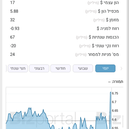
הון עצמי $
17
(מיליון)
מכפיל הון $
5.88
(מיליון)
מזומן $
32
(מיליון)
רווח למניה $
-0.93
הכנסות שנתיות $
67
(מיליון)
רווח נקי שנתי $
-20
(מיליון)
מס' מניות למסחר
24
(מיליון)
יומי
שבועי
חודשי
רבעוני
חצי שנתי
ש
תמורה:
--