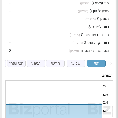
הון עצמי $
--
(מיליון)
מכפיל הון $
--
(מיליון)
מזומן $
--
(מיליון)
רווח למניה $
--
הכנסות שנתיות $
--
(מיליון)
רווח נקי שנתי $
--
(מיליון)
מס' מניות למסחר
3
(מיליון)
יומי
שבועי
חודשי
רבעוני
חצי שנתי
ש
תמורה:
--