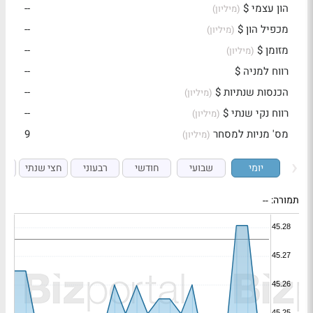
הון עצמי $
--
(מיליון)
מכפיל הון $
--
(מיליון)
מזומן $
--
(מיליון)
רווח למניה $
--
הכנסות שנתיות $
--
(מיליון)
רווח נקי שנתי $
--
(מיליון)
מס' מניות למסחר
9
(מיליון)
יומי
שבועי
חודשי
רבעוני
חצי שנתי
ש
תמורה:
--