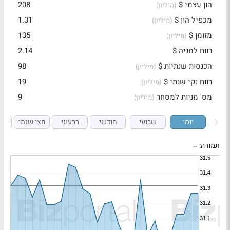
הון עצמי $
208
(מיליון)
מכפיל הון $
1.31
(מיליון)
מזומן $
135
(מיליון)
רווח למניה $
2.14
הכנסות שנתיות $
98
(מיליון)
רווח נקי שנתי $
19
(מיליון)
מס' מניות למסחר
9
(מיליון)
יומי
שבועי
חודשי
רבעוני
חצי שנתי
ש
תמורה:
--