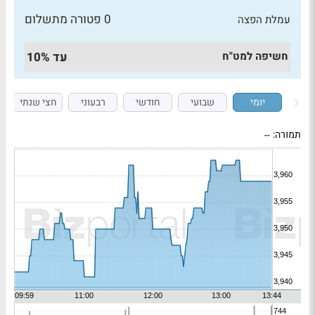
0 פטורה מתשלום
עמלת הפצה
חשיפה למט"ח
עד 10%
יומי
שבועי
חודשי
רבעוני
חצי שנתי
תמורה:
--