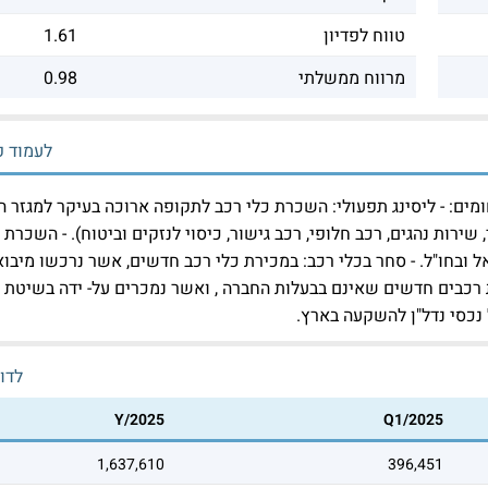
טווח לפדיון
1.61
מרווח ממשלתי
0.98
לעמוד פ
ים: - ליסינג תפעולי: השכרת כלי רכב לתקופה ארוכה בעיקר למגזר ה
 שירות נהגים, רכב חלופי, רכב גישור, כיסוי לנזקים וביטוח). - השכרת 
ל ובחו"ל. - סחר בכלי רכב: במכירת כלי רכב חדשים, אשר נרכשו מיבוא
 רכבים חדשים שאינם בבעלות החברה , ואשר נמכרים על- ידה בשיטת ק
נכסי נדל"ן להשקעה בארץ.
לדו
Y/2025
Q1/2025
1,637,610
396,451