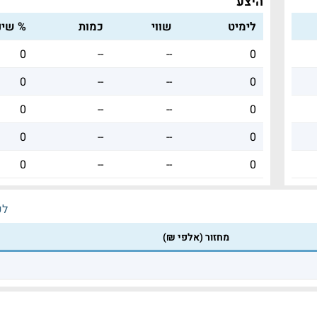
היצע
לימיט
שווי
כמות
% שינו
0
--
--
0
0
--
--
0
0
--
--
0
0
--
--
0
0
--
--
0
לכ
מחזור (אלפי ₪)