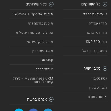
כל השווקים
כל השירותים
ישראליות בחו"ל
תוכנת Terminal Bizportal
מדד נאסד"ק
תוכנת בורסה גרף
מדד דאו ג'ונס
הנהלת חשבונות דיגיטלית
מדד 500 S&P
מידע עסקי פיננסי
מניות ארביטראז'
מאגר פסקי דין
BizMap
טאבו ישיר
איתור חברה
נסח טאבו
MyBusiness CRM – ניהול
קשרי לקוחות
תשריט בניין
איתור כתובת
אנחנו ברשת