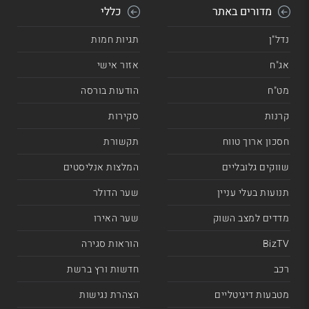
מדורים באתר
כללי
נדל"ן
תגיות חמות
אג"ח
אזור אישי
מט"ח
הודעות בורסה
קרנות
סקירות
חסכון ארוך טווח
תקשורת
שווקים גלובליים
המלצות אנליסטים
תנועות בעלי עניין
שער הדולר
מדדים למצב השוק
שער האירו
BizTV
הוראות סגירה
רכב
חדשות ורץ ברשת
מטבעות דיגיטליים
הצהרת נגישות