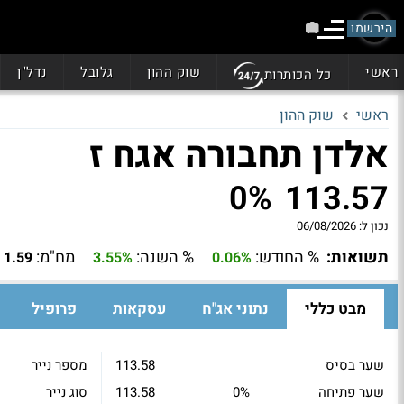
הירשמו
ראשי
שוק ההון
גלובל
נדל"ן
כל הכותרות
ראשי
שוק ההון
אלדן תחבורה אגח ז
0%
113.57
נכון ל:
06/08/2026
תשואות:
% החודש:
% השנה:
מח"מ:
1.59
3.55%
0.06%
מבט כללי
נתוני אג"ח
עסקאות
פרופיל
שער בסיס
113.58
מספר נייר
שער פתיחה
0%
113.58
סוג נייר