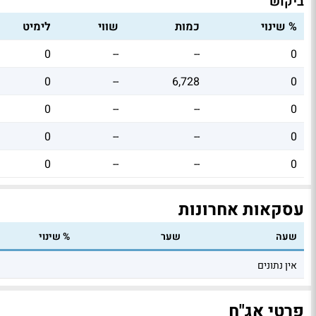
ביקוש
% שינוי
כמות
שווי
לימיט
0
--
--
0
0
--
6,728
0
0
--
--
0
0
--
--
0
0
--
--
0
עסקאות אחרונות
שעה
שער
% שינוי
אין נתונים
פרטי אג"ח