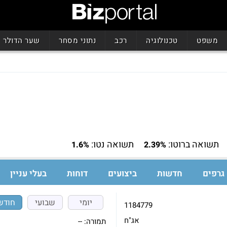
משפט
טכנולוגיה
רכב
נתוני מסחר
שער הדולר
תשואה ברוטו:
תשואה נטו:
1.6%
2.39%
גרפים
חדשות
ביצועים
דוחות
בעלי עניין
יומי
שבועי
חודש
1184779
אג"ח
תמורה:
--