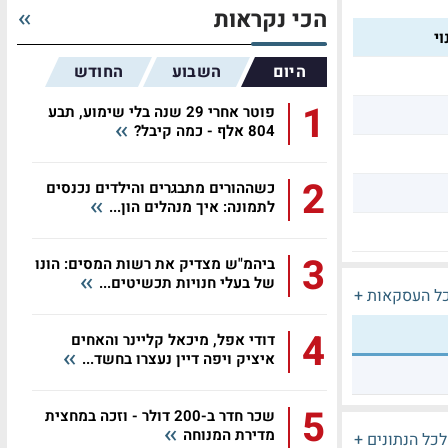
הכי נקראות
י
היום
השבוע
החודש
1
פוטר אחרי 29 שנה בלי שימוע, תבע
804 אלף - כמה קיבל?
2
כשההורים מתבגרים והילדים נכנסים
לתמונה: איך מנהלים הון...
3
ביהמ"ש מצדיק את רשות המסים: הונו
של בעלי חנויות תכשיטים...
ל העסקאות +
4
דודי אפל, מיכאל קליינר והאחים
איציק ויפה דיין נעצרו בחשד...
5
שכר חדר ב-200 דולר - וזכה במחצית
מדירת המנוחה
לכל הנתונים +