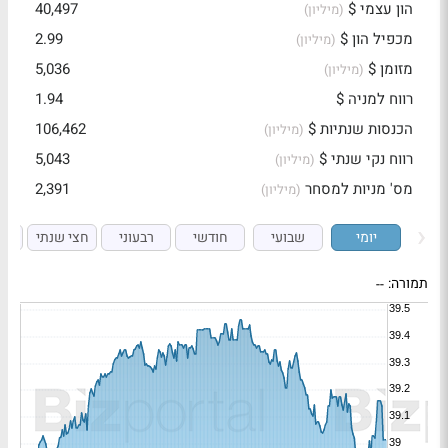
הון עצמי $
40,497
(מיליון)
מכפיל הון $
2.99
(מיליון)
מזומן $
5,036
(מיליון)
רווח למניה $
1.94
הכנסות שנתיות $
106,462
(מיליון)
רווח נקי שנתי $
5,043
(מיליון)
מס' מניות למסחר
2,391
(מיליון)
יומי
שבועי
חודשי
רבעוני
חצי שנתי
ש
תמורה:
--