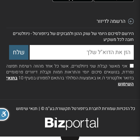
הרשמה לדיוור
הירשם לסיכום היומי של שוק ההון ולמבזקים של ביזפורטל - ניוזלטרים
חובה לכל משקיע
אני מאשר קבלת שני ניוזלטרים, אשר כל אחד מהווה רשימת תפוצה
נפרדת, בנושאים סיכום יומי והתראות חמות וקבלת דיוורים פרסומיים
בדואר אלקטרוני ו/ או באמצעות הסלולר בהתאם למפורט בסעיף 10
בתנאי
השימוש
כל הזכויות שמורות לחברת ביזפורטל תקשורת בע"מ ©
|
תנאי שימוש