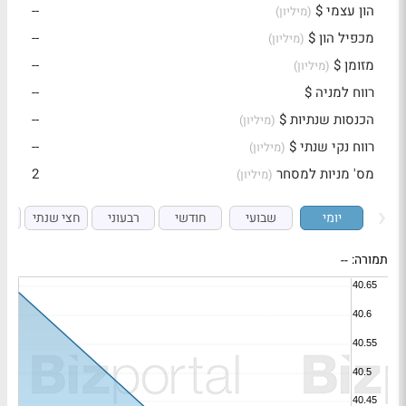
הון עצמי $
--
(מיליון)
מכפיל הון $
--
(מיליון)
מזומן $
--
(מיליון)
רווח למניה $
--
הכנסות שנתיות $
--
(מיליון)
רווח נקי שנתי $
--
(מיליון)
מס' מניות למסחר
2
(מיליון)
יומי
שבועי
חודשי
רבעוני
חצי שנתי
ש
תמורה:
--