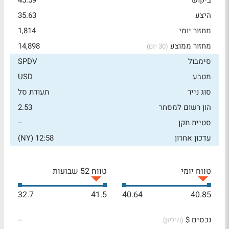
ביקוש
45.59
היצע
35.63
מחזור יומי
1,814
מחזור ממוצע
14,898
(30 יום)
סימבול
SPDV
מטבע
USD
סוג נייר
תעודת סל
הון רשום למסחר
2.53
סטיית תקן
--
עדכון אחרון
12:58 (NY)
טווח יומי
טווח 52 שבועות
32.7
41.5
40.64
40.85
נכסים $
--
(מיליון)