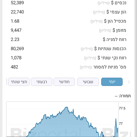
נכסים $
52,389
(מיליון)
הון עצמי $
22,740
(מיליון)
מכפיל הון $
1.68
(מיליון)
מזומן $
9,447
(מיליון)
רווח למניה $
2.23
הכנסות שנתיות $
80,269
(מיליון)
רווח נקי שנתי $
1,078
(מיליון)
מס' מניות למסחר
482
(מיליון)
יומי
שבועי
חודשי
רבעוני
חצי שנתי
ש
תמורה:
--