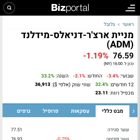
ראשי
גלובל
מניית ארצ'ר-דניאלס-מידלנד
(ADM)
-1.19%
76.59
נכון ל:
16:00 (NY)
שבועי:
החודש:
השנה:
33.2%
-2.1%
-3.4%
12 חודשים:
שווי שוק (אלפי $):
36,913
32.4%
מכפיל רווח:
23.11
מבט כללי
עסקאות
פרופיל
גרפים
שער סגירה
77.51
שער פתיחה
-0.75%
76.93