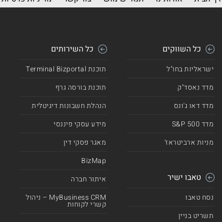
כל השווקים
כל השירותים
ישראליות בחו"ל
תוכנת Terminal Bizportal
מדד נאסד"ק
תוכנת בורסה גרף
מדד דאו ג'ונס
הנהלת חשבונות דיגיטלית
מדד 500 S&P
מידע עסקי פיננסי
מניות ארביטראז'
מאגר פסקי דין
BizMap
טאבו ישיר
איתור חברה
נסח טאבו
MyBusiness CRM – ניהול
קשרי לקוחות
תשריט בניין