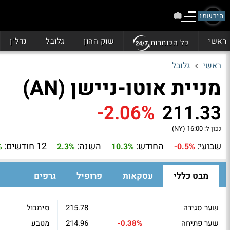
הירשמו
ראשי
שוק ההון
גלובל
נדל"ן
כל הכותרות
ראשי
גלובל
מניית אוטו-ניישן (AN)
-2.06%
211.33
נכון ל:
16:00 (NY)
שבועי:
החודש:
השנה:
12 חודשים:
%
2.3%
10.3%
-0.5%
מבט כללי
עסקאות
פרופיל
גרפים
שער סגירה
215.78
סימבול
שער פתיחה
-0.38%
214.96
מטבע