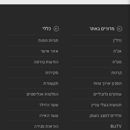
מדורים באתר
כללי
נדל"ן
תגיות חמות
אג"ח
אזור אישי
מט"ח
הודעות בורסה
קרנות
סקירות
חסכון ארוך טווח
תקשורת
שווקים גלובליים
המלצות אנליסטים
תנועות בעלי עניין
שער הדולר
מדדים למצב השוק
שער האירו
BizTV
הוראות סגירה