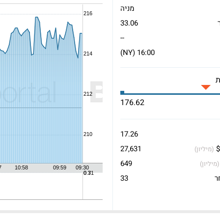
מניה
33.06
--
16:00 (NY)
176.62
17.26
$
27,631
(מיליון)
649
(מיליון)
ר
33