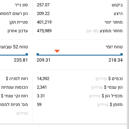
ביקוש
257.07
סוג נייר
היצע
209.22
הון רשום למסחר
מחזור יומי
401,219
סטיית תקן
מחזור ממוצע
475,989
עדכון אחרון
(30 יום)
טווח יומי
טווח 52 שבועות
235.81
209.31
218.34
נכסים $
14,392
רווח למניה $
(מיליון)
הון עצמי $
2,341
הכנסות שנתיות 
(מיליון)
מכפיל הון $
3.31
רווח נקי שנתי $
(מיליון)
מזומן $
59
מס' מניות למסח
(מיליון)
(מיליון)