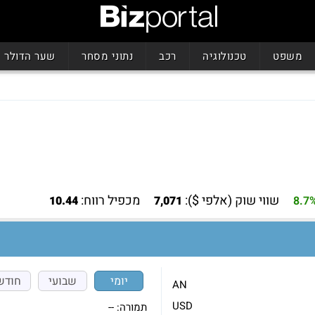
משפט
טכנולוגיה
רכב
נתוני מסחר
שער הדולר
שווי שוק (אלפי $):
מכפיל רווח:
10.44
7,071
8.7
יומי
שבועי
חודש
AN
USD
תמורה:
--