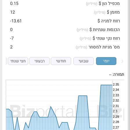
מכפיל הון $
0.15
(מיליון)
מזומן $
12
(מיליון)
רווח למניה $
-13.61
הכנסות שנתיות $
0
(מיליון)
רווח נקי שנתי $
-7
(מיליון)
מס' מניות למסחר
2
(מיליון)
יומי
שבועי
חודשי
רבעוני
חצי שנתי
ש
תמורה:
--