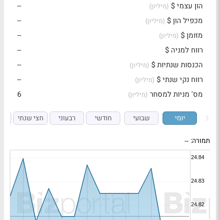
הון עצמי $
--
(מיליון)
מכפיל הון $
--
(מיליון)
מזומן $
--
(מיליון)
רווח למניה $
--
הכנסות שנתיות $
--
(מיליון)
רווח נקי שנתי $
--
(מיליון)
מס' מניות למסחר
6
(מיליון)
יומי
שבועי
חודשי
רבעוני
חצי שנתי
ש
תמורה:
--