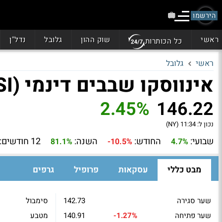
הירשמו
ראשי
שוק ההון
גלובל
נדל"ן
כל הכותרות
ראשי
גלובל
אינווסקו שבבים דינמי (PSI)
2.45%
146.22
נכון ל:
11:34 (NY)
שבועי:
החודש:
השנה:
12 חודשים:
81.1%
-10.5%
4.7%
מבט כללי
עסקאות
פרופיל
גרפים
שער סגירה
142.73
סימבול
שער פתיחה
-1.27%
140.91
מטבע