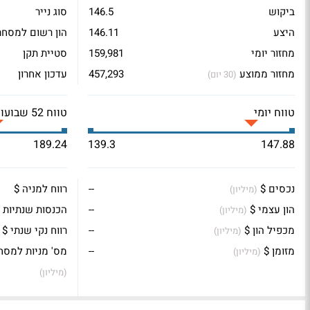
ביקוש
146.5
סוג נייר
היצע
146.11
הון רשום למסחר
מחזור יומי
159,981
סטיית תקן
מחזור ממוצע
457,293
עדכון אחרון
(30 יום)
טווח יומי
טווח 52 שבועות
189.24
139.3
147.88
נכסים $
--
רווח למניה $
(מיליון)
הון עצמי $
--
הכנסות שנתיות 
(מיליון)
מכפיל הון $
--
רווח נקי שנתי $
(מיליון)
מזומן $
--
מס' מניות למסח
(מיליון)
(מיליון)