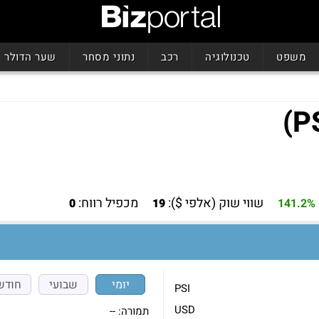
משפט
טכנולוגיה
רכב
נתוני מסחר
שער הדולר
שווי שוק (אלפי $):
מכפיל רווח:
0
19
141.2%
יומי
שבועי
חודש
PSI
USD
תמורה:
--