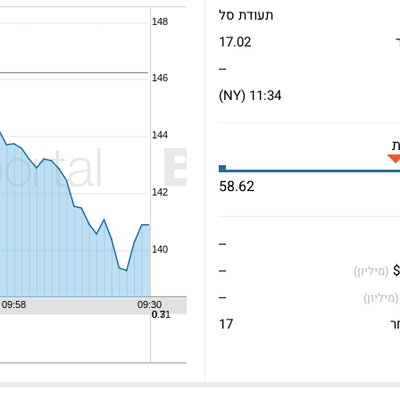
תעודת סל
17.02
--
11:34 (NY)
58.62
--
$
--
(מיליון)
--
(מיליון)
ר
17