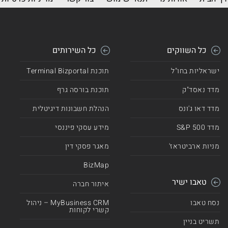
כל השווקים
כל השירותים
ישראליות בחו"ל
תוכנת Terminal Bizportal
מדד נאסד"ק
תוכנת בורסה גרף
מדד דאו ג'ונס
הנהלת חשבונות דיגיטלית
מדד 500 S&P
מידע עסקי פיננסי
מניות ארביטראז'
מאגר פסקי דין
BizMap
טאבו ישיר
איתור חברה
נסח טאבו
MyBusiness CRM – ניהול
קשרי לקוחות
תשריט בניין