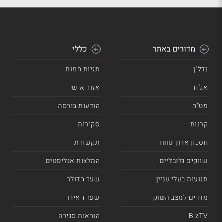
מדורים באתר
כללי
נדל"ן
תגיות חמות
אג"ח
אזור אישי
מט"ח
הודעות בורסה
קרנות
סקירות
חסכון ארוך טווח
תקשורת
שווקים גלובליים
המלצות אנליסטים
תנועות בעלי עניין
שער הדולר
מדדים למצב השוק
שער האירו
BizTV
הוראות סגירה