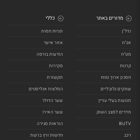
מדורים באתר
כללי
נדל"ן
תגיות חמות
אג"ח
אזור אישי
מט"ח
הודעות בורסה
קרנות
סקירות
חסכון ארוך טווח
תקשורת
שווקים גלובליים
המלצות אנליסטים
תנועות בעלי עניין
שער הדולר
מדדים למצב השוק
שער האירו
BizTV
הוראות סגירה
רכב
חדשות ורץ ברשת