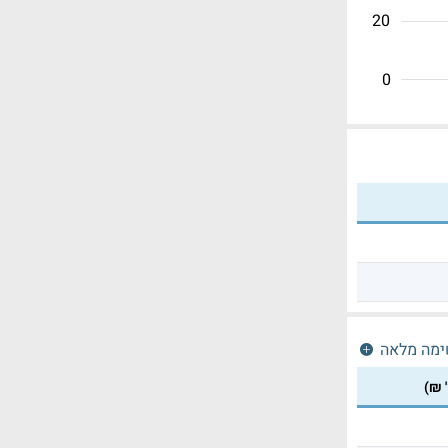
20
0
ימה מלאה
' ₪)