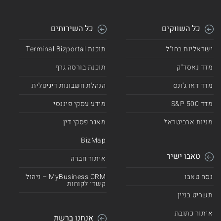
כל השווקים
כל השירותים
ישראליות בחו"ל
תוכנת Terminal Bizportal
מדד נאסד"ק
תוכנת בורסה גרף
מדד דאו ג'ונס
הנהלת חשבונות דיגיטלית
מדד 500 S&P
מידע עסקי פיננסי
מניות ארביטראז'
מאגר פסקי דין
BizMap
טאבו ישיר
איתור חברה
נסח טאבו
MyBusiness CRM – ניהול
קשרי לקוחות
תשריט בניין
איתור כתובת
אנחנו ברשת