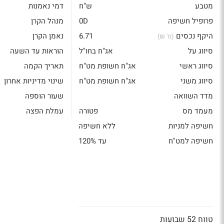
מטבע
ש"ח
דמי נאמנות
פרופיל חשיפה
0D
מנהל הקרן
היקף נכסים
6.71
נאמן הקרן
(מ' ₪)
סיווג על
אג"ח בחו"ל
הוראות עד השעה
סיווג ראשי
אג"ח חשופת מט"ח
תאריך הקמה
סיווג משני
אג"ח חשופת מט"ח
שינוי מדיניות אחרון
מדד השוואה
שעור הוספה
מעמד מס
פטורה
עמלת הפצה
חשיפה למניות
ללא חשיפה
חשיפה למט"ח
עד 120%
טווח 52 שבועות