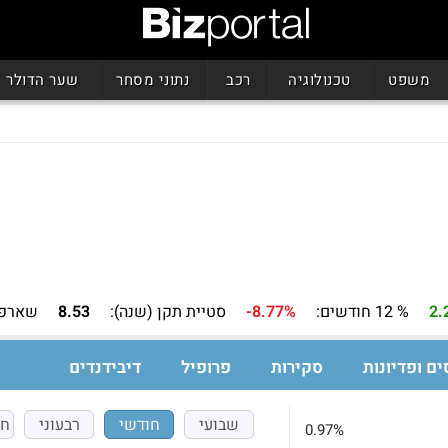
משפט
טכנולוגיה
רכב
נתוני מסחר
שער הדולר
2.
% 12 חודשים:
-8.77%
סטיית תקן (שנה):
8.53
שארפ 
ים ופדיונות
סקירות
פרופיל
דיבידנדים
שבועי
חודשי
רבעוני
חצ
0.97%