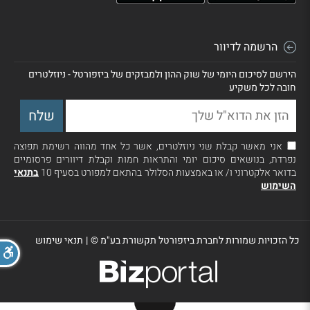
הרשמה לדיוור
הירשם לסיכום היומי של שוק ההון ולמבזקים של ביזפורטל - ניוזלטרים
חובה לכל משקיע
אני מאשר קבלת שני ניוזלטרים, אשר כל אחד מהווה רשימת תפוצה
נפרדת, בנושאים סיכום יומי והתראות חמות וקבלת דיוורים פרסומיים
בדואר אלקטרוני ו/ או באמצעות הסלולר בהתאם למפורט בסעיף 10
בתנאי
השימוש
כל הזכויות שמורות לחברת ביזפורטל תקשורת בע"מ ©
|
תנאי שימוש