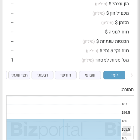
הון עצמי $
--
(מיליון)
מכפיל הון $
--
(מיליון)
מזומן $
--
(מיליון)
רווח למניה $
--
הכנסות שנתיות $
--
(מיליון)
רווח נקי שנתי $
--
(מיליון)
מס' מניות למסחר
1
(מיליון)
יומי
שבועי
חודשי
רבעוני
חצי שנתי
ש
תמורה:
--