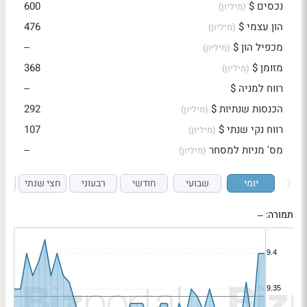
נכסים $
600
(מיליון)
הון עצמי $
476
(מיליון)
מכפיל הון $
--
(מיליון)
מזומן $
368
(מיליון)
רווח למניה $
--
הכנסות שנתיות $
292
(מיליון)
רווח נקי שנתי $
107
(מיליון)
מס' מניות למסחר
--
(מיליון)
יומי
שבועי
חודשי
רבעוני
חצי שנתי
ש
תמורה:
--