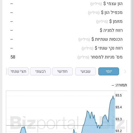
הון עצמי $
--
(מיליון)
מכפיל הון $
--
(מיליון)
מזומן $
--
(מיליון)
רווח למניה $
--
הכנסות שנתיות $
--
(מיליון)
רווח נקי שנתי $
--
(מיליון)
מס' מניות למסחר
58
(מיליון)
יומי
שבועי
חודשי
רבעוני
חצי שנתי
ש
תמורה:
--