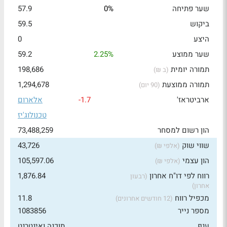
שער פתיחה
0%
57.9
ביקוש
59.5
היצע
0
שער ממוצע
2.25%
59.2
תמורה יומית
198,686
(ב ₪)
תמורה ממוצעת
1,294,678
(90 יום)
ארביטראז'
-1.7
אלארום
טכנולוג'יז
הון רשום למסחר
73,488,259
שווי שוק
43,726
(אלפי ₪)
הון עצמי
105,597.06
(אלפי ₪)
רווח לפי דו"ח אחרון
1,876.84
(רבעון
אחרון)
מכפיל רווח
11.8
(12 חודשים אחרונים)
מספר נייר
1083856
ענף
תוכנה ואינטרנט