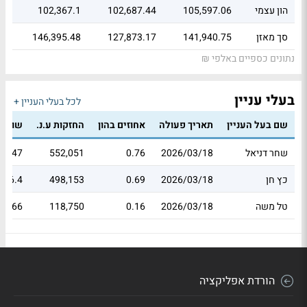
הון עצמי
105,597.06
102,687.44
102,367.1
סך מאזן
141,940.75
127,873.17
146,395.48
נתונים כספיים באלפי ₪
בעלי עניין
לכל בעלי העניין +
שם בעל העניין
תאריך פעולה
אחוזים בהון
החזקות ע.נ.
שווי 
שחר דניאל
2026/03/18
0.76
552,051
28.47
כץ חן
2026/03/18
0.69
498,153
296.4
טל משה
2026/03/18
0.16
118,750
70.66
הורדת אפליקציה