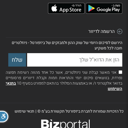
הרשמה לדיוור
הירשם לסיכום היומי של שוק ההון ולמבזקים של ביזפורטל - ניוזלטרים
חובה לכל משקיע
אני מאשר קבלת שני ניוזלטרים, אשר כל אחד מהווה רשימת תפוצה
נפרדת, בנושאים סיכום יומי והתראות חמות וקבלת דיוורים פרסומיים
בדואר אלקטרוני ו/ או באמצעות הסלולר בהתאם למפורט בסעיף 10
בתנאי
השימוש
כל הזכויות שמורות לחברת ביזפורטל תקשורת בע"מ ©
|
תנאי שימוש