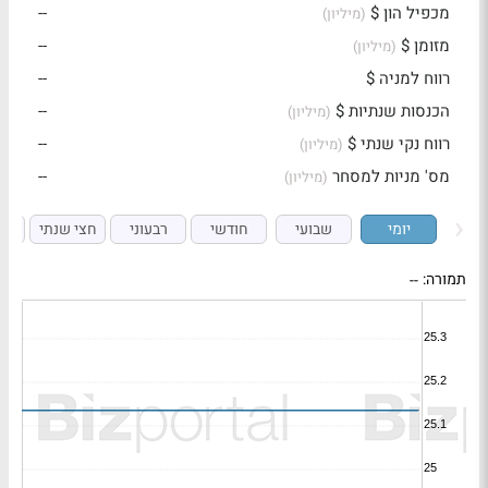
מכפיל הון $
--
(מיליון)
מזומן $
--
(מיליון)
רווח למניה $
--
הכנסות שנתיות $
--
(מיליון)
רווח נקי שנתי $
--
(מיליון)
מס' מניות למסחר
--
(מיליון)
יומי
שבועי
חודשי
רבעוני
חצי שנתי
ש
תמורה:
--