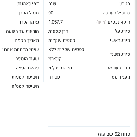
מטבע
ש"ח
דמי נאמנות
פרופיל חשיפה
00
מנהל הקרן
היקף נכסים
1,057.7
נאמן הקרן
(מ' ₪)
סיווג על
קרן כספית
הוראות עד השעה
סיווג ראשי
כספית שקלית
תאריך הקמה
כספית שקלית ללא
שינוי מדיניות אחרון
סיווג משני
קונצרני
שעור הוספה
מדד השוואה
תל גוב-מק"מ
עמלת הפצה
מעמד מס
פטורה
חשיפה למניות
חשיפה למט"ח
טווח 52 שבועות