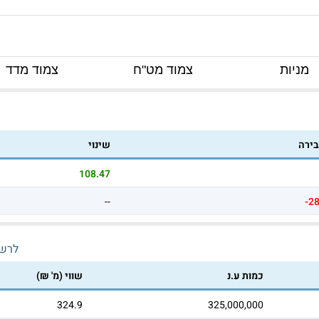
מניות
צמוד מט"ח
צמוד מדד
בירה
שינוי
108.47
--
-2
לרש
כמות ע.נ
שווי (מ' ₪)
324.9
325,000,000