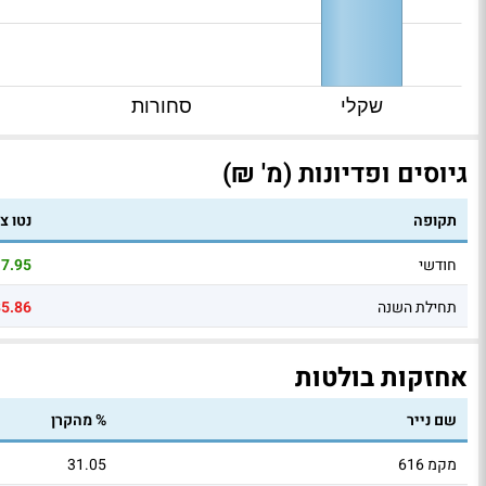
שקלי
סחורות
גיוסים ופדיונות (מ' ₪)
תקופה
נטו צ
חודשי
7.95
תחילת השנה
85.86
אחזקות בולטות
שם נייר
% מהקרן
מקמ 616
31.05