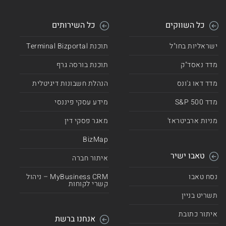
כל השווקים
כל השירותים
ישראליות בחו"ל
תוכנת Terminal Bizportal
מדד נאסד"ק
תוכנת בורסה גרף
מדד דאו ג'ונס
הנהלת חשבונות דיגיטלית
מדד 500 S&P
מידע עסקי פיננסי
מניות ארביטראז'
מאגר פסקי דין
BizMap
טאבו ישיר
איתור חברה
נסח טאבו
MyBusiness CRM – ניהול
קשרי לקוחות
תשריט בניין
איתור כתובת
אנחנו ברשת