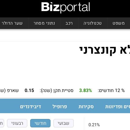
משפט
טכנולוגיה
רכב
נתוני מסחר
שער הדולר
 קונצרני
% 12 חודשים:
3.83%
סטיית תקן (שנה):
0.15
שארפ (שנה
ים ופדיונות
סקירות
פרופיל
דיבידנדים
שבועי
חודשי
רבעוני
חצ
0.21%