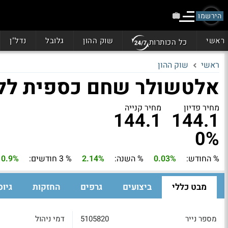
הירשמו
ראשי
שוק ההון
גלובל
נדל"ן
כל הכותרות
ראשי
שוק ההון
אלטשולר שחם כספית ללא
מחיר פדיון
מחיר קנייה
144.1
144.1
0%
% החודש:
0.03%
% השנה:
2.14%
% 3 חודשים:
0.9%
מבט כללי
ביצועים
גרפים
החזקות
גיוס
מספר נייר
5105820
דמי ניהול