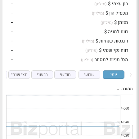
הון עצמי $
--
(מיליון)
מכפיל הון $
--
(מיליון)
מזומן $
--
(מיליון)
רווח למניה $
--
הכנסות שנתיות $
--
(מיליון)
רווח נקי שנתי $
--
(מיליון)
מס' מניות למסחר
--
(מיליון)
יומי
שבועי
חודשי
רבעוני
חצי שנתי
ש
תמורה:
--