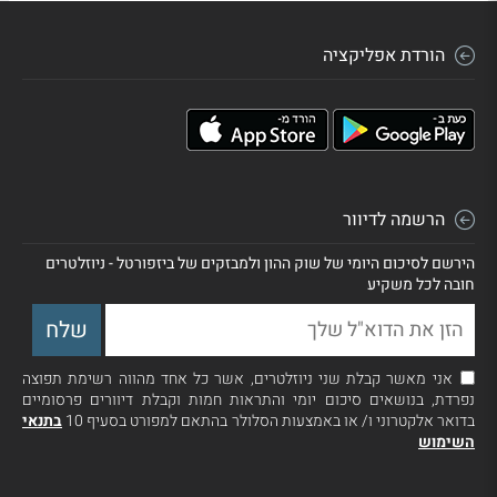
הורדת אפליקציה
הרשמה לדיוור
הירשם לסיכום היומי של שוק ההון ולמבזקים של ביזפורטל - ניוזלטרים
חובה לכל משקיע
אני מאשר קבלת שני ניוזלטרים, אשר כל אחד מהווה רשימת תפוצה
נפרדת, בנושאים סיכום יומי והתראות חמות וקבלת דיוורים פרסומיים
בדואר אלקטרוני ו/ או באמצעות הסלולר בהתאם למפורט בסעיף 10
בתנאי
השימוש