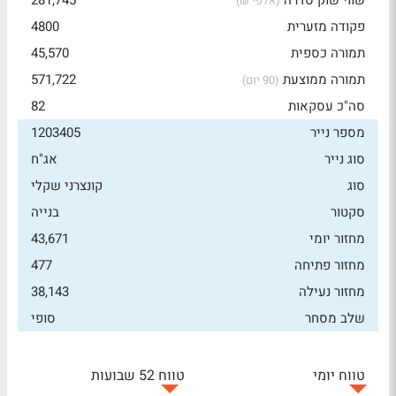
שווי שוק סדרה
281,745
(אלפי ₪)
פקודה מזערית
4800
תמורה כספית
45,570
תמורה ממוצעת
571,722
(90 יום)
סה"כ עסקאות
82
מספר נייר
1203405
סוג נייר
אג"ח
סוג
קונצרני שקלי
סקטור
בנייה
מחזור יומי
43,671
מחזור פתיחה
477
מחזור נעילה
38,143
שלב מסחר
סופי
טווח יומי
טווח 52 שבועות