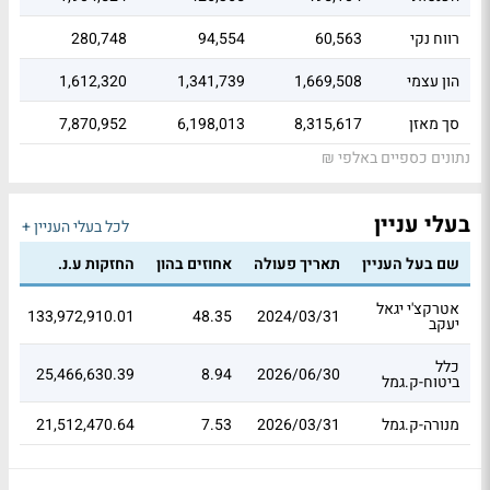
רווח נקי
60,563
94,554
280,748
הון עצמי
1,669,508
1,341,739
1,612,320
סך מאזן
8,315,617
6,198,013
7,870,952
נתונים כספיים באלפי ₪
בעלי עניין
לכל בעלי העניין +
שם בעל העניין
תאריך פעולה
אחוזים בהון
החזקות ע.נ.
ש
אטרקצ'י יגאל
4
133,972,910.01
48.35
2024/03/31
יעקב
כלל
9
25,466,630.39
8.94
2026/06/30
ביטוח-ק.גמל
מנורה-ק.גמל
2026/03/31
7.53
21,512,470.64
1