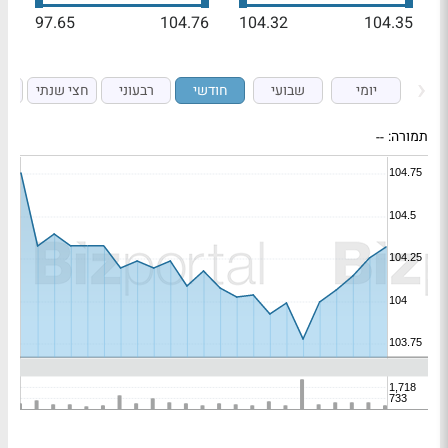
97.65
104.76
104.32
104.35
יומי
שבועי
חודשי
רבעוני
חצי שנתי
ש
תמורה:
--