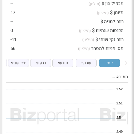
מכפיל הון $
--
(מיליון)
מזומן $
17
(מיליון)
רווח למניה $
--
הכנסות שנתיות $
0
(מיליון)
רווח נקי שנתי $
-11
(מיליון)
מס' מניות למסחר
66
(מיליון)
יומי
שבועי
חודשי
רבעוני
חצי שנתי
ש
תמורה:
--