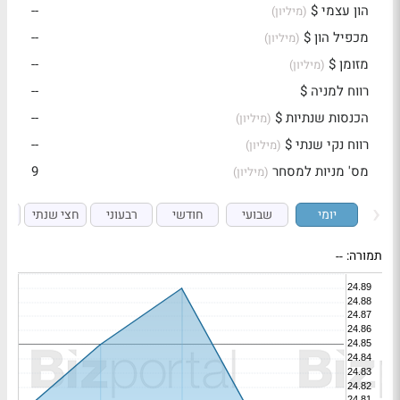
הון עצמי $
--
(מיליון)
מכפיל הון $
--
(מיליון)
מזומן $
--
(מיליון)
רווח למניה $
--
הכנסות שנתיות $
--
(מיליון)
רווח נקי שנתי $
--
(מיליון)
מס' מניות למסחר
9
(מיליון)
יומי
שבועי
חודשי
רבעוני
חצי שנתי
ש
תמורה:
--