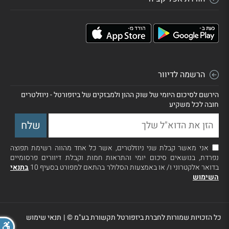
הרשמה לדיוור
הירשם לסיכום היומי של שוק ההון ולמבזקים של ביזפורטל - ניוזלטרים
חובה לכל משקיע
אני מאשר קבלת שני ניוזלטרים, אשר כל אחד מהווה רשימת תפוצה
נפרדת, בנושאים סיכום יומי והתראות חמות וקבלת דיוורים פרסומיים
בדואר אלקטרוני ו/ או באמצעות הסלולר בהתאם למפורט בסעיף 10
בתנאי
השימוש
כל הזכויות שמורות לחברת ביזפורטל תקשורת בע"מ ©
|
תנאי שימוש