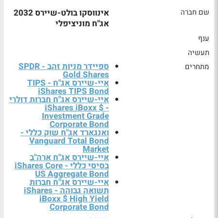
שם חברה
אינווסקו בולט-שיירס 2032
אג"ח מוניציפלי
ענף
תעשיה
ספיידר מניות זהב - SPDR
מתחרים
Gold Shares
איי-שיירס אג"ח TIPS -
iShares TIPS Bond
איי-שיירס אג"ח חברות דולרי
- iShares iBoxx $
Investment Grade
Corporate Bond
ואנגארד אג"ח שוק כללי -
Vanguard Total Bond
Market
איי-שיירס אג"ח ארה"ב
בסיסי כללי - iShares Core
US Aggregate Bond
איי-שיירס אג"ח חברות
תשואה גבוהה - iShares
iBoxx $ High Yield
Corporate Bond