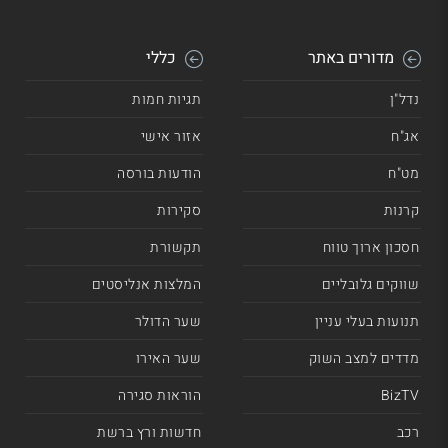
מדורים באתר
כללי
נדל"ן
תגיות חמות
אג"ח
אזור אישי
מט"ח
הודעות בורסה
קרנות
סקירות
חסכון ארוך טווח
תקשורת
שווקים גלובליים
המלצות אנליסטים
תנועות בעלי עניין
שער הדולר
מדדים למצב השוק
שער האירו
BizTV
הוראות סגירה
רכב
חדשות ורץ ברשת