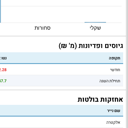
שקלי
סחורות
גיוסים ופדיונות (מ' ₪)
תקופה
נטו 
חודשי
2.28
תחילת השנה
47.7
אחזקות בולטות
שם נייר
אלקטרה