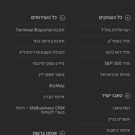
כל השווקים
כל השירותים
ישראליות בחו"ל
תוכנת Terminal Bizportal
מדד נאסד"ק
תוכנת בורסה גרף
מדד דאו ג'ונס
הנהלת חשבונות דיגיטלית
מדד 500 S&P
מידע עסקי פיננסי
מניות ארביטראז'
מאגר פסקי דין
BizMap
טאבו ישיר
איתור חברה
נסח טאבו
MyBusiness CRM – ניהול
קשרי לקוחות
תשריט בניין
איתור כתובת
אנחנו ברשת