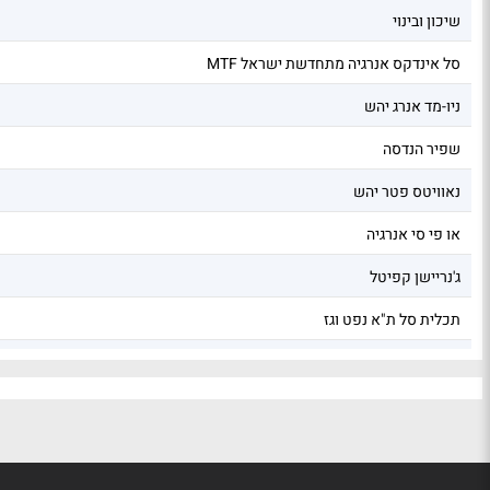
שיכון ובינוי
MTF סל אינדקס אנרגיה מתחדשת ישראל
ניו-מד אנרג יהש
שפיר הנדסה
נאוויטס פטר יהש
או פי סי אנרגיה
ג'נריישן קפיטל
תכלית סל ת"א נפט וגז
קסם ETF ת"א נפט וגז