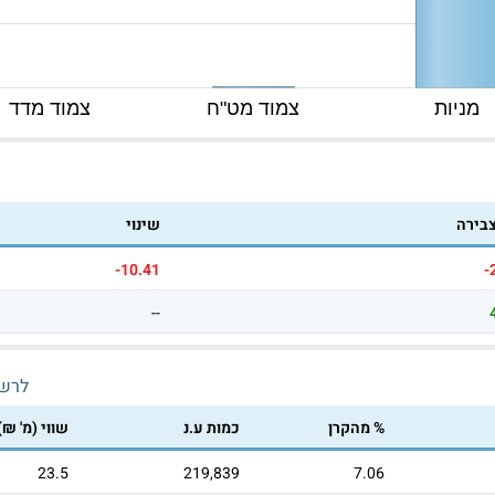
מניות
צמוד מט"ח
צמוד מדד
צבירה
שינוי
-10.41
-
--
לרש
% מהקרן
כמות ע.נ
שווי (מ' ₪)
23.5
219,839
7.06