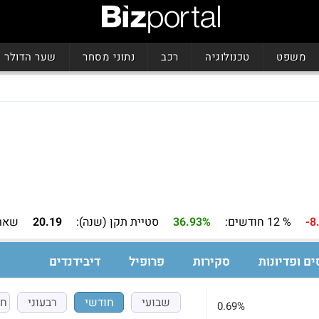
משפט
טכנולוגיה
רכב
נתוני מסחר
שער הדולר
-8
% 12 חודשים:
36.93%
סטיית תקן (שנה):
20.19
שארפ
ים ופדיונות
סקירות
פרופיל
דיבידנדים
שבועי
חודשי
רבעוני
חצ
0.69%