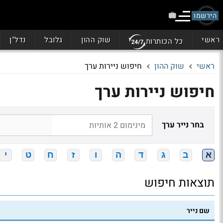
הירשמו
ראשי
שוק ההון
גלובל
נדל"ן
כל הכותרות
ראשי
שוק ההון
חיפוש ניירות ערך
חיפוש ניירות ערך
בחר נייר ערך
א
ב
ג
ד
ה
ו
ז
ח
ט
י
תוצאות חיפוש
שם נייר