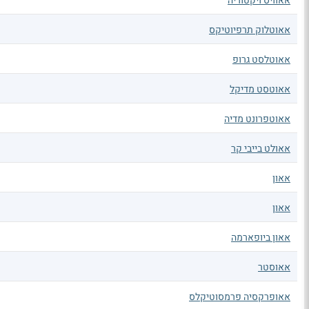
אאוויס ויקטוריה
אאוטלוק תרפיוטיקס
אאוטלסט גרופ
אאוטסט מדיקל
אאוטפרונט מדיה
אאולט בייבי קר
אאון
אאון
אאון ביופארמה
אאוסטר
אאופרקסיה פרמסוטיקלס