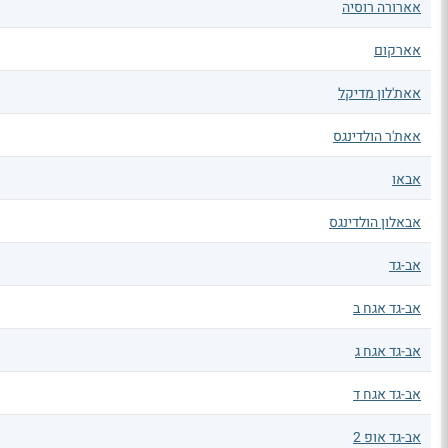
אארורה רוסיה
אארקום
אאת'לון מדיקל
אאת'ר הולדינגס
אבאו
אבאלון הולדינגס
אב-גד
אב-גד אגח ב
אב-גד אגח ג
אב-גד אגח ד
אב-גד אופ 2