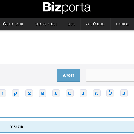
משפט
טכנולוגיה
רכב
נתוני מסחר
שער הדולר
חפש
כ
ל
מ
נ
ס
ע
פ
צ
ק
ר
סוג נייר