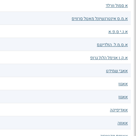
א סמול וורלד
א.מ.ס אינטרנשיונל מאטל סרוויס
א.נ.י ס.פ.א
א.ס.מ.ל. הולדינגס
א.ק.ו אנימל הלת' גרופ
אאבי שמידט
אאגון
אאגון
אאדיפיקה
אאווה