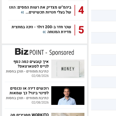
4
ביהמ"ש מצדיק את רשות המסים: הונו
של בעלי חנויות תכשיטים...
5
שכר חדר ב-200 דולר - וזכה במחצית
מדירת המנוחה
איך קובעים כמה כסף
לגייס לסטארטאפ?
כתיבת מומחים - תוכן בחסות
02/08/2026
רוכשים דירה או נכנסים
לפינוי בינוי? כך שמאות
מקצועית יכולה לחסוך
כתיבת מומחים - תוכן בחסות
לכם מאות אלפי שקלים
02/08/2026
WORKITO מסבירים מה