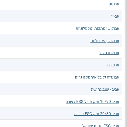
אבוטק
אב-וי
אבולושן מתכות וטכנולוגיות
אבולושן פטרוליום
אבולנט הלת'
אבון רבר
אבונדיה גלובל אימפקט גרופ
אביב - שגב גמישה
אביב 10/90 תיק מודל ESG כשרה
אביב 20/80 תיק ESG כשרה
אביב ESG מניות ישראל