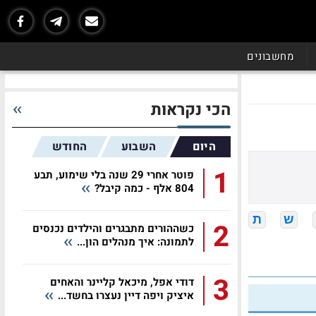
מחשבונים
הכי נקראות
היום
השבוע
החודש
1
פוטר אחרי 29 שנה בלי שימוע, תבע
804 אלף - כמה קיבל?
ש
ת
2
כשההורים מתבגרים והילדים נכנסים
לתמונה: איך מנהלים הון...
3
דודי אפל, מיכאל קליינר והאחים
איציק ויפה דיין נעצרו בחשד...