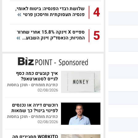
4
שלושת רבדי הפנסיה: ביטוח לאומי,
פנסיה תעסוקתית וחיסכון פרטי
5
ספייס X זינקה 15.8% אחרי שחרור
המניות; הנאסד״ק זינק השבוע...
איך קובעים כמה כסף
לגייס לסטארטאפ?
כתיבת מומחים - תוכן בחסות
02/08/2026
רוכשים דירה או נכנסים
לפינוי בינוי? כך שמאות
מקצועית יכולה לחסוך
כתיבת מומחים - תוכן בחסות
לכם מאות אלפי שקלים
02/08/2026
WORKITO מסבירים מה