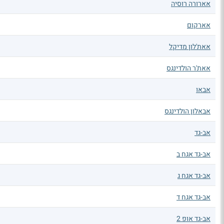
אארורה רוסיה
אארקום
אאת'לון מדיקל
אאת'ר הולדינגס
אבאו
אבאלון הולדינגס
אב-גד
אב-גד אגח ב
אב-גד אגח ג
אב-גד אגח ד
אב-גד אופ 2