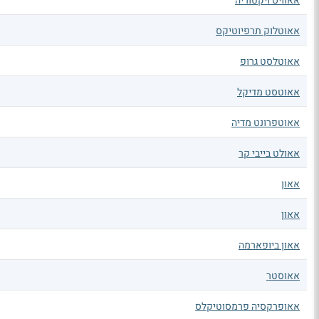
אאוויס ויקטוריה
אאוטלוק תרפיוטיקס
אאוטלסט גרופ
אאוטסט מדיקל
אאוטפרונט מדיה
אאולט בייבי קר
אאון
אאון
אאון ביופארמה
אאוסטר
אאופרקסיה פרמסוטיקלס