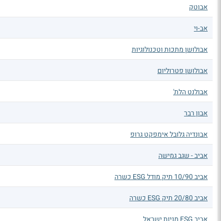
אבוטק
אב-וי
אבולושן מתכות וטכנולוגיות
אבולושן פטרוליום
אבולנט הלת'
אבון רבר
אבונדיה גלובל אימפקט גרופ
אביב - שגב גמישה
אביב 10/90 תיק מודל ESG כשרה
אביב 20/80 תיק ESG כשרה
אביב ESG מניות ישראל