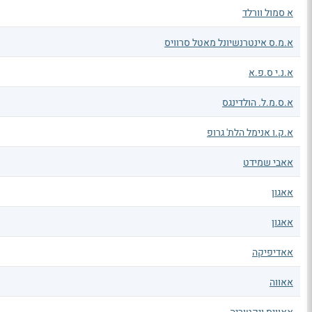
א סמול וורלד
א.מ.ס אינטרנשיונל מאטל סרוויס
א.נ.י ס.פ.א
א.ס.מ.ל. הולדינגס
א.ק.ו אנימל הלת' גרופ
אאבי שמידט
אאגון
אאגון
אאדיפיקה
אאווה