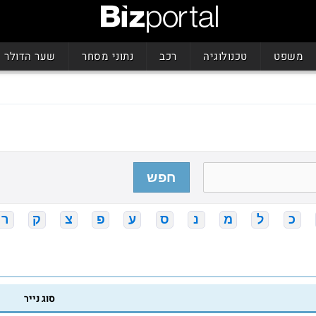
משפט
טכנולוגיה
רכב
נתוני מסחר
שער הדולר
חפש
כ
ל
מ
נ
ס
ע
פ
צ
ק
ר
סוג נייר