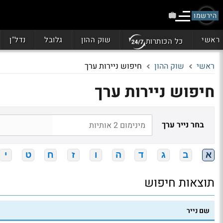
הירשמו
ראשי
שוק ההון
גלובל
נדל"ן
כל הכותרות
ראשי
שוק ההון
חיפוש ניירות ערך
חיפוש ניירות ערך
בחר נייר ערך
א
ב
ג
ד
ה
ו
ז
ח
ט
י
תוצאות חיפוש
שם נייר