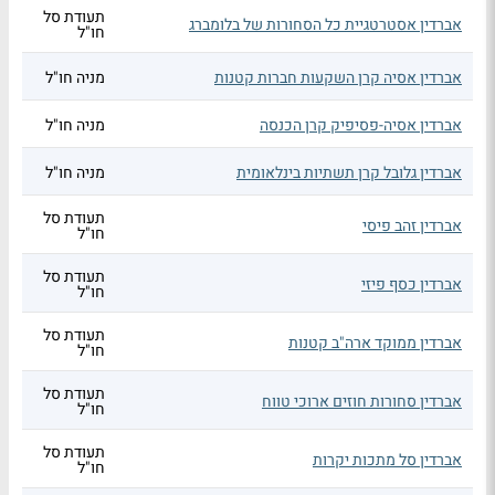
תעודת סל
אברדין אסטרטגיית כל הסחורות של בלומברג
חו"ל
אברדין אסיה קרן השקעות חברות קטנות
מניה חו"ל
אברדין אסיה-פסיפיק קרן הכנסה
מניה חו"ל
אברדין גלובל קרן תשתיות בינלאומית
מניה חו"ל
תעודת סל
אברדין זהב פיסי
חו"ל
תעודת סל
אברדין כסף פיזי
חו"ל
תעודת סל
אברדין ממוקד ארה"ב קטנות
חו"ל
תעודת סל
אברדין סחורות חוזים ארוכי טווח
חו"ל
תעודת סל
אברדין סל מתכות יקרות
חו"ל