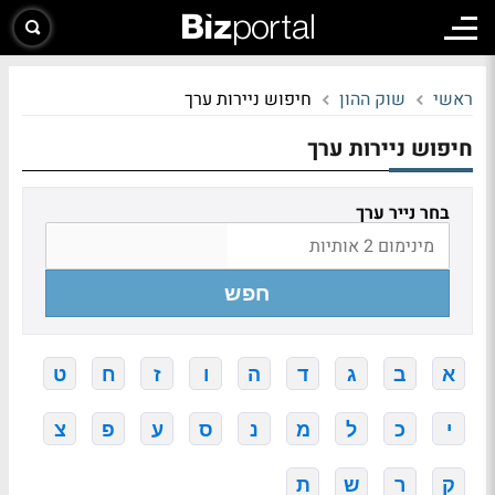
ראשי
שוק ההון
חיפוש ניירות ערך
חיפוש ניירות ערך
בחר נייר ערך
חפש
א
ב
ג
ד
ה
ו
ז
ח
ט
י
כ
ל
מ
נ
ס
ע
פ
צ
ק
ר
ש
ת