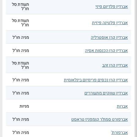
תעודת סל
אברדין פלדיום פיזי
חו"ל
תעודת סל
אברדין פלטינה פיזית
חו"ל
אברדין קרן אוסטרליה
מניה חו"ל
אברדין קרן הכנסות אסיה
מניה חו"ל
תעודת סל
אברדין קרן זהב
חו"ל
אברדין קרן נכסים פרימיום בינלאומית
מניה חו"ל
אברדין שווקים מתעוררים
מניה חו"ל
אברות
מניות
אברפורט סמולר קומפניז טראסט
מניה חו"ל
אברפורת'
מניה חו"ל