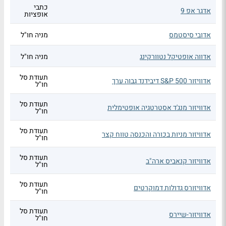
כתבי
אדגר אפ 9
אופציות
אדובי סיסטמס
מניה חו"ל
אדווה אופטיקל נטוורקינג
מניה חו"ל
תעודת סל
אדוויזור S&P 500 דיבידנד גבוה ערך
חו"ל
תעודת סל
אדוויזור מנג'ד אסטרטגיה אופטימלית
חו"ל
תעודת סל
אדוויזור מניות בכורה והכנסה טווח קצר
חו"ל
תעודת סל
אדוויזור קנאביס ארה"ב
חו"ל
תעודת סל
אדוויזורס גדולות דמוקרטים
חו"ל
תעודת סל
אדוויזור-שיירס
חו"ל