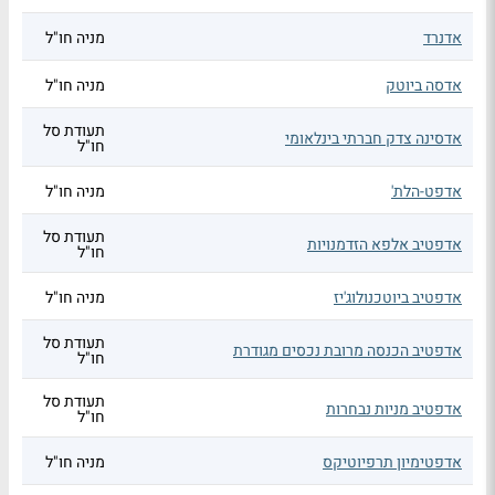
אדנרד
מניה חו"ל
אדסה ביוטק
מניה חו"ל
תעודת סל
אדסינה צדק חברתי בינלאומי
חו"ל
אדפט-הלת'
מניה חו"ל
תעודת סל
אדפטיב אלפא הזדמנויות
חו"ל
אדפטיב ביוטכנולוג'יז
מניה חו"ל
תעודת סל
אדפטיב הכנסה מרובת נכסים מגודרת
חו"ל
תעודת סל
אדפטיב מניות נבחרות
חו"ל
אדפטימיון תרפיוטיקס
מניה חו"ל